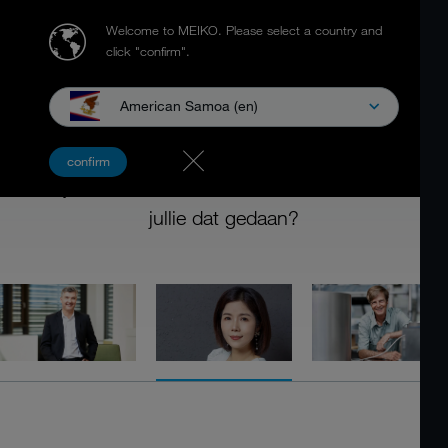
Welcome to MEIKO.
Please select a country and
click "confirm".
American Samoa (en)
98 JAAR MEIKO
confirm
98 jaar toekomst ontwikkelen - Hoe hebben
jullie dat gedaan?