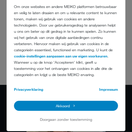
Om onze websites en andere MEIKO platformen betrouwbaar
en veilig te laten draaien en om u relevante content te kunnen
tonen, maken wij gebruik van cookies en andere
technologieën. Door uw gebruikersgedrag te analyseren helpt
u ons om beter op dit gedrag in te kunnen spelen. Zo kunnen
wij het gebruik van onze digitale aanbiedingen continu
Als teamleider kan ik de samenwerking
verbeteren. Hiervoor maken wij gebruik van cookies in de
vormgeven.
categorieën essentieel, functioneel en marketing. U kunt de
cookie-instellingen aanpassen aan uw eigen voorkeuren
.
Wanneer u op de knop 'Accepteren' klikt, geeft u
Kerstin Boos, MEIKO Teamleider Onderdeel Productie-eiland deuren en
toestemming voor het ontvangen van cookies in alle drie de
afdekkingen / KD
categorieën en krijgt u de beste MEIKO ervaring.
Privacyverklaring
Impressum
Akkoord
Doorgaan zonder toestemming