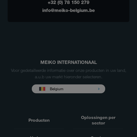
+32 (0) 78 150 279
info@meiko-belgium.be
MEIKO INTERNATIONAAL
Voor gedetailleerde informatie over onze producten in uw land,
a.u.b uw markt hieronder selecteren.
Belgium
Oplossingen per
Producten
sector