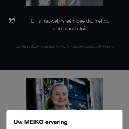
Er is nauwelijks één idee dat niet op
weerstand stuit.
Dr. Allen Jakway, Ingenieur MEIKO Onderzoek &amp; Ontwikkeling
Uw MEIKO ervaring