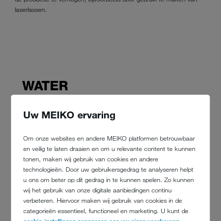
laserlassen.
WATER
De belangrijkste hulpbron
Uw MEIKO ervaring
Ons uitgebreide Product & Material
Om onze websites en andere MEIKO platformen betrouwbaar
Compliance Management zorgt ervoor dat
en veilig te laten draaien en om u relevante content te kunnen
gedurende de gehele levenscyclus van een
tonen, maken wij gebruik van cookies en andere
product aan alle wettelijke milieubepalingen
technologieën. Door uw gebruikersgedrag te analyseren helpt
wordt voldaan.
u ons om beter op dit gedrag in te kunnen spelen. Zo kunnen
wij het gebruik van onze digitale aanbiedingen continu
Material Compliance: geselecteerde veilige werkstoffen ter
verbeteren. Hiervoor maken wij gebruik van cookies in de
bescherming van mens en milieu, rekening houdend met de
categorieën essentieel, functioneel en marketing. U kunt de
RoHS-richtlijn, REACH-verordening, WRAS, enz.