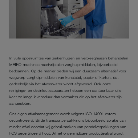
In vuile spoelruimtes van ziekenhuizen en verpleeghuizen behandelen
MEIKO machines roestvrijstalen zorghulpmiddelen, bijvoorbeeld
bedpannen. Op die manier bieden wij een duurzaam alternatief voor
wegwerp-zorghulpmiddelen van kunststof, papier of karton, dat
gedeeltelijk via het afvoerwater wordt afgevoerd. Ook onze
reinigings- en desinfectieapparaten hebben een aantoonbaar drie
keer zo lange levensduur dan vermalers die op het afvalwater zijn
aangesloten.
Ons eigen afvalmanagement wordt volgens ISO 14001 extern
gecontroleerd. Bij de transportverpakking is bijvoorbeeld sprake van
minder afval doordat wij gebruikmaken van pendelverpakkingen van
FCS gecertificeerd hout. Al het onvermijdbare productieafval wordt