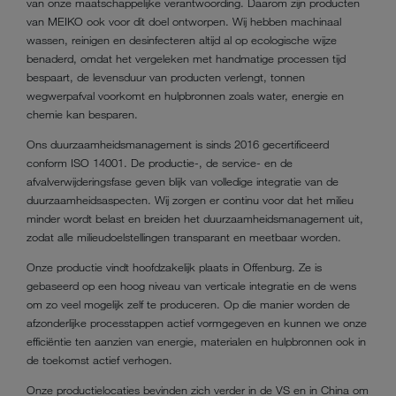
van onze maatschappelijke verantwoording. Daarom zijn producten
van MEIKO ook voor dit doel ontworpen. Wij hebben machinaal
wassen, reinigen en desinfecteren altijd al op ecologische wijze
benaderd, omdat het vergeleken met handmatige processen tijd
bespaart, de levensduur van producten verlengt, tonnen
wegwerpafval voorkomt en hulpbronnen zoals water, energie en
chemie kan besparen.
Ons duurzaamheidsmanagement is sinds 2016 gecertificeerd
conform ISO 14001. De productie-, de service- en de
afvalverwijderingsfase geven blijk van volledige integratie van de
duurzaamheidsaspecten. Wij zorgen er continu voor dat het milieu
minder wordt belast en breiden het duurzaamheidsmanagement uit,
zodat alle milieudoelstellingen transparant en meetbaar worden.
Onze productie vindt hoofdzakelijk plaats in Offenburg. Ze is
gebaseerd op een hoog niveau van verticale integratie en de wens
om zo veel mogelijk zelf te produceren. Op die manier worden de
afzonderlijke processtappen actief vormgegeven en kunnen we onze
efficiëntie ten aanzien van energie, materialen en hulpbronnen ook in
de toekomst actief verhogen.
Onze productielocaties bevinden zich verder in de VS en in China om