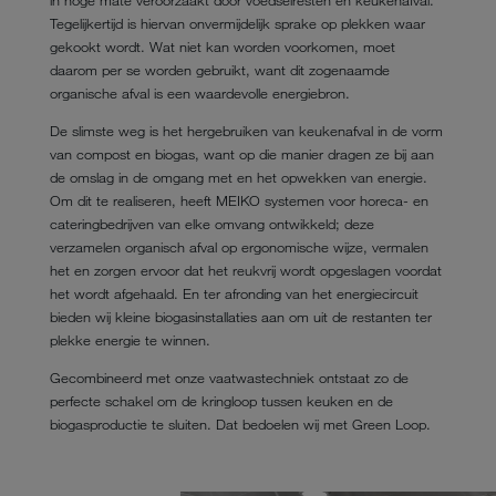
Tegelijkertijd is hiervan onvermijdelijk sprake op plekken waar
gekookt wordt. Wat niet kan worden voorkomen, moet
daarom per se worden gebruikt, want dit zogenaamde
organische afval is een waardevolle energiebron.
De slimste weg is het hergebruiken van keukenafval in de vorm
van compost en biogas, want op die manier dragen ze bij aan
de omslag in de omgang met en het opwekken van energie.
Om dit te realiseren, heeft MEIKO systemen voor horeca- en
cateringbedrijven van elke omvang ontwikkeld; deze
verzamelen organisch afval op ergonomische wijze, vermalen
het en zorgen ervoor dat het reukvrij wordt opgeslagen voordat
het wordt afgehaald. En ter afronding van het energiecircuit
bieden wij kleine biogasinstallaties aan om uit de restanten ter
plekke energie te winnen.
Gecombineerd met onze vaatwastechniek ontstaat zo de
perfecte schakel om de kringloop tussen keuken en de
biogasproductie te sluiten. Dat bedoelen wij met Green Loop.