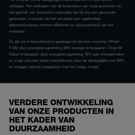
verlaagd. Het verlengen van de levensduur van onze producten en
het gebruik van duurzame materialen zijn bij ons een gewoonte
geworden, evenzeer als het uitvoeren van regelmatige
laboratoriumtests omtrent efficiëntie en duurzaamheid van het
materiaal.
Zo zijn wij er bijvoorbeeld in geslaagd om bij onze machine UPster
K M2 door energieterugwinning 38% energie te besparen. Onze M-
iClean H bespaart door energieterugwinning 18% aan energiekosten
en zorgt voor een beter ruimteklimaat door de dampafgifte met 80%
te verlagen (steeds vergeleken met het vorige model).
VERDERE ONTWIKKELING
VAN ONZE PRODUCTEN IN
HET KADER VAN
DUURZAAMHEID