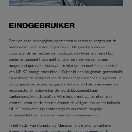
EINDGEBRUIKER
Een van onze belangrijkste opdrachten is ervoor te zorgen dat de
mens wordt beschermd tegen ziekte. De gevolgen van de
coronapandemie hebben de noodzaak van hygiëne in één klap
onder de aandacht gebracht en over de hele wereld tot een
megatrend gemaakt. Vaatwas-, reinigings- en desinfectietechniek
van MEIKO draagt sinds bijna 100 jaar bij aan de globale gezondheid
en verhoogt de veiligheid van de mens tegen infecties: als patiënt, in
verzorgende beroepen, als gast in de horeca of als brandweer- en
reddingsdienstmedewerker die wordt blootgesteld aan
kankerverwekkende stoffen. Wij reinigen met water, chemie en
warmte, want op die manier worden de veiligste resultaten behaald.
MEIKO producten zijn echter altijd zo duurzaam mogelijk
samengesteld om te voldoen aan de hygiënevereisten.
In het kader van Compliance Management maken wij actieve
risicomonitoring mogelijk voor mogelijke gevaren waaraan de