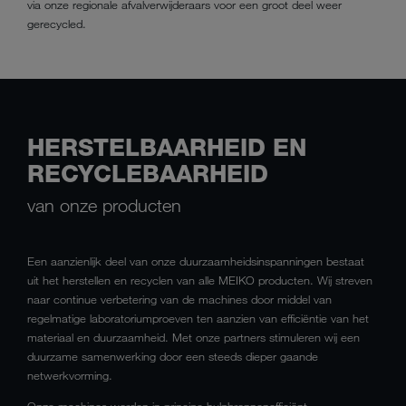
via onze regionale afvalverwijderaars voor een groot deel weer
gerecycled.
HERSTELBAARHEID EN
RECYCLEBAARHEID
van onze producten
Een aanzienlijk deel van onze duurzaamheidsinspanningen bestaat
uit het herstellen en recyclen van alle MEIKO producten. Wij streven
naar continue verbetering van de machines door middel van
regelmatige laboratoriumproeven ten aanzien van efficiëntie van het
materiaal en duurzaamheid. Met onze partners stimuleren wij een
duurzame samenwerking door een steeds dieper gaande
netwerkvorming.
Onze machines worden in principe hulpbronnenefficiënt