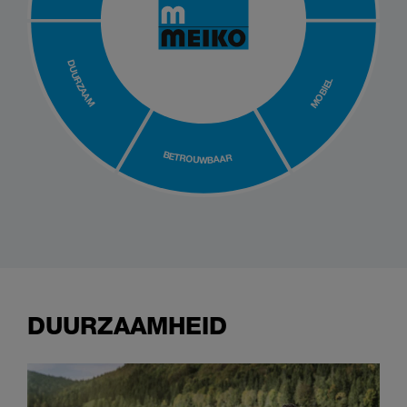
DUURZAAM
MOBIEL
BETROUWBAAR
DUURZAAMHEID