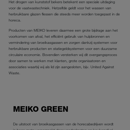
Het drogen van kunststof bekers betekent een speciale uitdaging
voor de vaatwastechniek. Hetzelfde geldt voor het wassen van
herbruikbare glazen flessen die steeds meer worden toegepast in de
horeca.
Producten van MEIKO leveren daarmee een grote bijdrage aan het
voorkomen van afval, het efficiënt gebruik van hulpbronnen en
vermindering van broeikasgassen en zorgen dankzij systemen voor
herbruikbare producten en statiegeldsystemen voor een duurzame
circulaire economie. Bovendien versterken wij dit overgangsproces
door samen te werken met klanten, grote organisatoren en
associaties waarbij wij als lid zijn aangesloten, bijv. United Against
Waste.
MEIKO GREEN
De uitstoot van broeikasgassen van de horecabedrijven wordt
in hoge mate veroorzaakt door voedselresten en keukenafval.