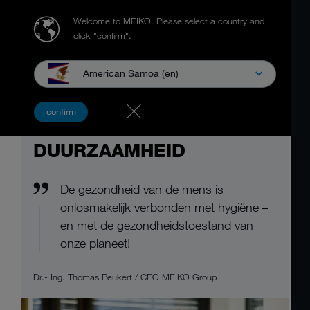
Welcome to MEIKO.
Please select a country and
click "confirm".
American Samoa (en)
confirm
DUURZAAMHEID
De gezondheid van de mens is
onlosmakelijk verbonden met hygiëne –
en met de gezondheidstoestand van
onze planeet!
Dr.- Ing. Thomas Peukert / CEO MEIKO Group