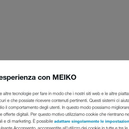
 esperienza con MEIKO
e altre tecnologie per fare in modo che i nostri siti web e le altre pia
sicuri e che possiate ricevere contenuti pertinenti. Questi sistemi ci aiu
o il comportamento degli utenti. In questo modo possiamo migliora
tre offerte digitali. Per questo motivo utilizziamo cookie che rientrano n
ali e di marketing. È possibile
adattare singolarmente le impostazion
lsante Acconsento, acconsentite all'utilizzo dei cookie in tutte e tre le