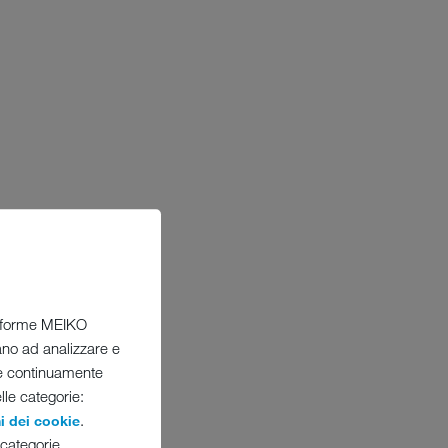
ttaforme MEIKO
tano ad analizzare e
re continuamente
elle categorie:
.
i dei cookie
 categorie