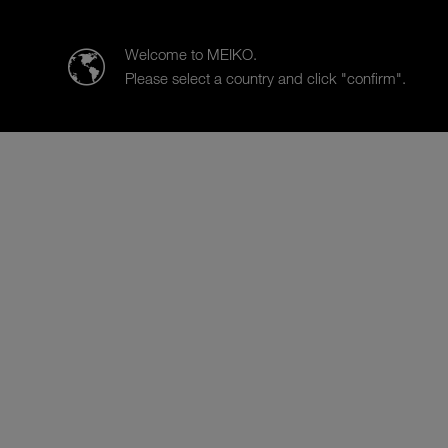
MEIKO (Suisse) AG
Welcome to MEIKO.
Please select a country and click "confirm".
Prodotti
Categoria clientela