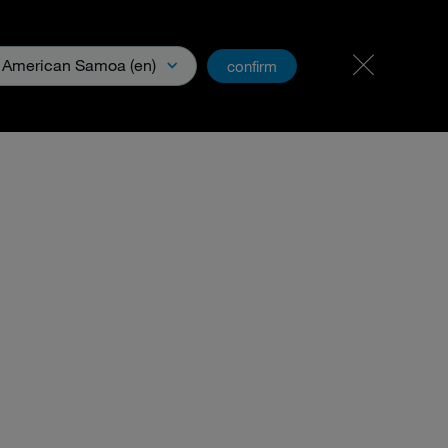
Carriera & Lavoro
PartnerNet
American Samoa (en)
confirm
Download e media