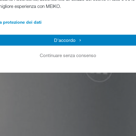
migliore esperienza con MEIKO.
a protezione dei dati
D'accordo
Continuare senza consenso