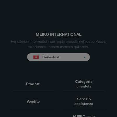
MEIKO INTERNATIONAL
Per ulteriori informazioni sui nostri prodotti nel vostro Paese,
selezionate il vostro mercato qui sotto.
Switzerland
Categoria
Prodotti
clientela
Servizio
Vendite
assistenza
MEIKO nella