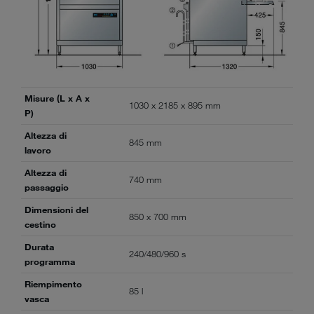
Misure (L x A x
1030 x 2185 x 895 mm
P)
Altezza di
845 mm
lavoro
Altezza di
740 mm
passaggio
Dimensioni del
850 x 700 mm
cestino
Durata
240/480/960 s
programma
Riempimento
85 l
vasca