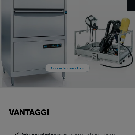
Scopri la macchina
VANTAGGI
Veloce e potente
– risparmia tempo, riduce il consumo