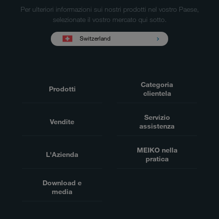
Per ulteriori informazioni sui nostri prodotti nel vostro Paese,
selezionate il vostro mercato qui sotto.
Switzerland
Categoria
Prodotti
clientela
Servizio
Vendite
assistenza
MEIKO nella
L'Azienda
pratica
Download e
media