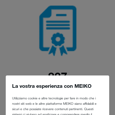
837
La vostra esperienza con MEIKO
brevetti MEIKO attivi in tutto il mondo
Utilizziamo cookie e altre tecnologie per fare in modo che i
nostri siti web e le altre piattaforme MEIKO siano affidabili e
sicuri e che possiate ricevere contenuti pertinenti. Questi
sistemi ci aiutano ad analizzare e comprendere meglio il