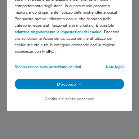
comportamento degli utenti. In questo modo possiamo
migliorare continuamente l'utilizzo delle nostre offerte digitali.
Per questo motivo utilizziamo cookie che rientrano nelle
categorie: essenziali, funzionali e di marketing. È possibile
adattare singolarmente le impostazioni dei cookie
. Facendo
clic sul pulsante Acconsento, acconsentite all'utilizzo dei
cookie in tutte e tre le categorie ottenendo così la migliore
esperienza con MEIKO.
Dichiarazione sulla protezione dei dati
Note legali
90000
D'accordo
tonnellate di acciaio inossidabile prodotto dal
Continuare senza consenso
1988