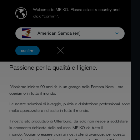
Welcome to MEIKO.
Please select a country and
click "confirm".
American Samoa (en)
PROFESSIONISTI AL LAVORO
confirm
IN TUTTO IL MONDO
Passione per la qualità e l'igiene.
"Abbiamo iniziato 90 anni fa in un garage nella Foresta Nera - ora
operiamo in tutto il mondo.
Le nostre soluzioni di lavaggio, pulizia e disinfezione professionali sono
molto apprezzate e richieste in tutto il mondo.
Il nostro sito produttivo di Offenburg, da solo non riesce a soddisfare
la crescente richiesta delle soluzioni MEIKO da tutto il
mondo. Vogliamo essere vicini ai nostri clienti ovunque, per questo