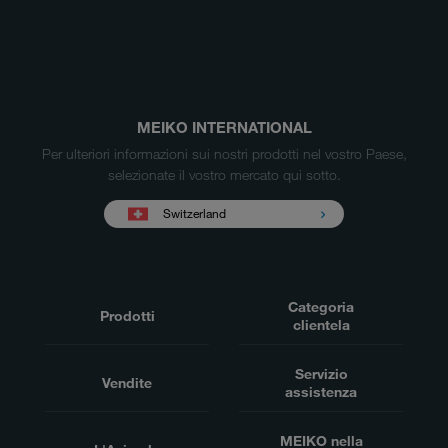
MEIKO INTERNATIONAL
Per ulteriori informazioni sui nostri prodotti nel vostro Paese,
selezionate il vostro mercato qui sotto.
Switzerland
Categoria
Prodotti
clientela
Servizio
Vendite
assistenza
MEIKO nella