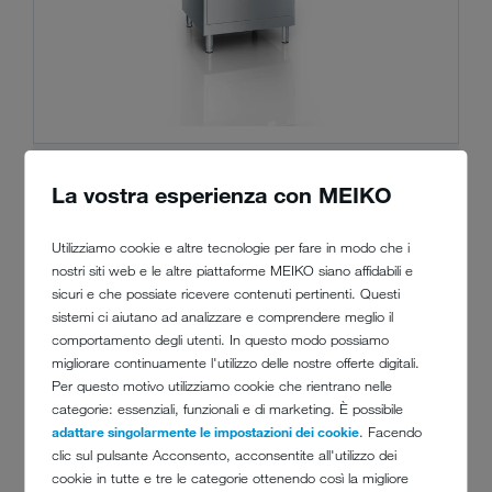
La vostra esperienza con MEIKO
MEIKO M-iClean PF-S
Utilizziamo cookie e altre tecnologie per fare in modo che i
La M-iClean PF-S concentra la potenza e i
nostri siti web e le altre piattaforme MEIKO siano affidabili e
vantaggi di una lavautensili premium in
sicuri e che possiate ricevere contenuti pertinenti. Questi
meno di 1&nbsp;m² di superficie. Tuttavia
sistemi ci aiutano ad analizzare e comprendere meglio il
ospita anche le stoviglie ingombranti: perché
comportamento degli utenti. In questo modo possiamo
migliorare continuamente l'utilizzo delle nostre offerte digitali.
non esiste spazio impossibile.
Per questo motivo utilizziamo cookie che rientrano nelle
Visualizza dettagli
categorie: essenziali, funzionali e di marketing. È possibile
adattare singolarmente le impostazioni dei cookie
. Facendo
clic sul pulsante Acconsento, acconsentite all'utilizzo dei
cookie in tutte e tre le categorie ottenendo così la migliore