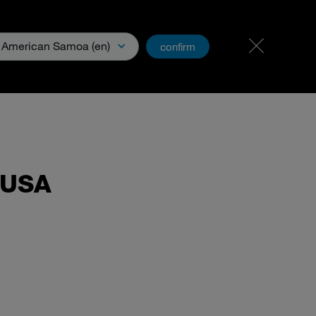
Carriera & Lavoro
PartnerNet
American Samoa (en)
confirm
Download e media
 USA