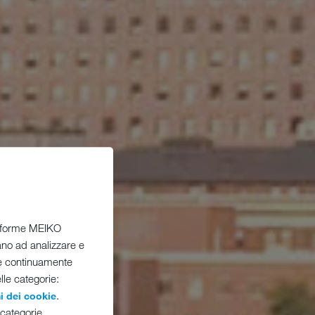
ttaforme MEIKO
tano ad analizzare e
re continuamente
elle categorie:
.
i dei cookie
 categorie