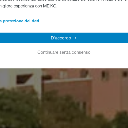
migliore esperienza con MEIKO.
a protezione dei dati
D'accordo
Continuare senza consenso