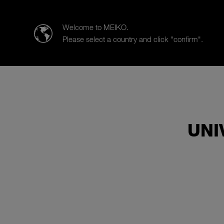
MEIKO (Suisse) AG
Welcome to MEIKO.
Please select a country and click "confirm".
Prodotti
Categoria clientela
UNI