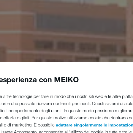
 esperienza con MEIKO
e altre tecnologie per fare in modo che i nostri siti web e le altre pia
sicuri e che possiate ricevere contenuti pertinenti. Questi sistemi ci aiu
o il comportamento degli utenti. In questo modo possiamo migliora
tre offerte digitali. Per questo motivo utilizziamo cookie che rientrano n
ali e di marketing. È possibile
adattare singolarmente le impostazion
lsante Acconsento, acconsentite all'utilizzo dei cookie in tutte e tre le