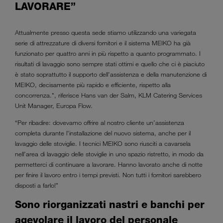
LAVORARE”
Attualmente presso questa sede stiamo utilizzando una variegata
serie di attrezzature di diversi fornitori e il sistema MEIKO ha già
funzionato per quattro anni in più rispetto a quanto programmato. I
risultati di lavaggio sono sempre stati ottimi e quello che ci è piaciuto
è stato soprattutto il supporto dell’assistenza e della manutenzione di
MEIKO, decisamente più rapido e efficiente, rispetto alla
concorrenza.", riferisce Hans van der Salm, KLM Catering Services
Unit Manager, Europa Flow.
“Per ribadire: dovevamo offrire al nostro cliente un’assistenza
completa durante l’installazione del nuovo sistema, anche per il
lavaggio delle stoviglie. I tecnici MEIKO sono riusciti a cavarsela
nell’area di lavaggio delle stoviglie in uno spazio ristretto, in modo da
permetterci di continuare a lavorare. Hanno lavorato anche di notte
per finire il lavoro entro i tempi previsti. Non tutti i fornitori sarebbero
disposti a farlo!”
Sono riorganizzati nastri e banchi per
agevolare il lavoro del personale