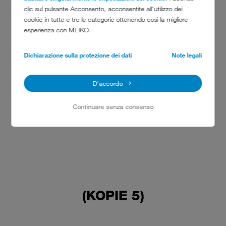
perfetta con il minimo impiego di risorse.
clic sul pulsante Acconsento, acconsentite all'utilizzo dei
KLM ha la propria sede a pochi metri dai velivoli dell’aeroporto di
cookie in tutte e tre le categorie ottenendo così la migliore
Shiphol e con 85 carrelli che servono quotidianamente 50 voli
esperienza con MEIKO.
intercontinentali e 280 europei è il più grande fornitore di servizi di
catering dei Paesi Bassi.
Dichiarazione sulla protezione dei dati
Note legali
D'accordo
Continuare senza consenso
(KOPIE 5)