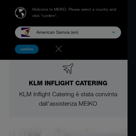
Welcome to MEIKO.
Please select a country and
click "confirm".
American Samoa (en)
confirm
KLM INFLIGHT CATERING
KLM Inflight Catering è stata convinta
dall'assistenza MEIKO