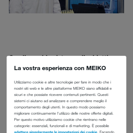
Con il vecchio sistema gli addetti
dovevano a volte distendersi di 90 cm
La vostra esperienza con MEIKO
e quindi piegare braccia e schiena.
Utilizziamo cookie e altre tecnologie per fare in modo che i
nostri siti web e le altre piattaforme MEIKO siano affidabili e
L’età media del personale è di 47 anni. Utilizzeremo il nuovo sistema
sicuri e che possiate ricevere contenuti pertinenti. Questi
per i prossimi dieci anni, quando l’età media del personale sarà di 57
sistemi ci aiutano ad analizzare e comprendere meglio il
anni. Era necessario avere un nuovo impianto per ridurre il carico di
comportamento degli utenti. In questo modo possiamo
lavoro e soprattutto la necessità di distensione e piegamento".
migliorare continuamente l'utilizzo delle nostre offerte digitali.
Per questo motivo utilizziamo cookie che rientrano nelle
Un sistema di dosaggio per sostanze chimiche sviluppato da KLM
categorie: essenziali, funzionali e di marketing. È possibile
Catering Services in collaborazione con MEIKO garantisce una pulizia
adattare singolarmente le impostazioni dei cookie
. Facendo