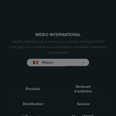
MEIKO INTERNATIONAL
Veuillez sélectionner ci-dessous le marché correspondant à
votre pays pour accéder aux informations détaillées concernant
nos produits.
Belgium
Secteurs
Produits
d’activités
Distribution
Service