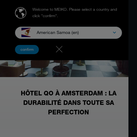
Welcome to MEIKO.
Please select a country and
click "confirm".
American Samoa (en)
confirm
HÔTEL QO À AMSTERDAM : LA
DURABILITÉ DANS TOUTE SA
PERFECTION