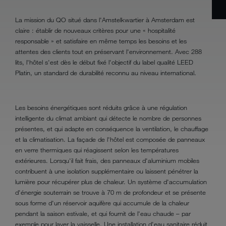
La mission du QO situé dans l'Amstelkwartier à Amsterdam est
claire : établir de nouveaux critères pour une « hospitalité
responsable » et satisfaire en même temps les besoins et les
attentes des clients tout en préservant l'environnement. Avec 288
lits, l'hôtel s'est dès le début fixé l'objectif du label qualité LEED
Platin, un standard de durabilité reconnu au niveau international.
Les besoins énergétiques sont réduits grâce à une régulation
intelligente du climat ambiant qui détecte le nombre de personnes
présentes, et qui adapte en conséquence la ventilation, le chauffage
et la climatisation. La façade de l'hôtel est composée de panneaux
en verre thermiques qui réagissent selon les températures
extérieures. Lorsqu'il fait frais, des panneaux d'aluminium mobiles
contribuent à une isolation supplémentaire ou laissent pénétrer la
lumière pour récupérer plus de chaleur. Un système d'accumulation
d'énergie souterrain se trouve à 70 m de profondeur et se présente
sous forme d'un réservoir aquifère qui accumule de la chaleur
pendant la saison estivale, et qui fournit de l'eau chaude – par
exemple pour laver la vaisselle. Une installation d'eau sanitaire réduit