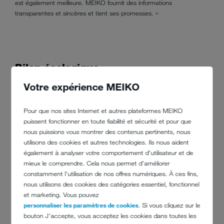
est également meilleure. MEIKO fournit des informations
transparentes et sincères et tient ses promesses. »
Bilan écologique
Votre expérience MEIKO
Pour que nos sites Internet et autres plateformes MEIKO
Le lave-vaisselle principal du QO est un lave-vaisselle à avancement
puissent fonctionner en toute fiabilité et sécurité et pour que
automatique de casiers
M-iQ (K-M54 V8)
, dans lequel sont
nous puissions vous montrer des contenus pertinents, nous
principalement lavés de la vaisselle et des ustensiles de cuisine. La
utilisons des cookies et autres technologies. Ils nous aident
zone de séchage est intégrée dans la boucle retour à 180 degrés.
également à analyser votre comportement d'utilisateur et de
En complément de la vaisselle des repas principaux, la machine lave
mieux le comprendre. Cela nous permet d'améliorer
toutes les bouteilles de verre de l'hôtel dans des casiers spéciaux
constamment l'utilisation de nos offres numériques. À ces fins,
pendant la nuit. Les bouteilles sont remplies avec un système interne
nous utilisons des cookies des catégories essentiel, fonctionnel
et utilisées dans les restaurants et les bars, ainsi qu'au nombre de
et marketing. Vous pouvez
deux par chambre d'hôtel.
personnaliser les paramètres de cookies
. Si vous cliquez sur le
Pour le lavage des verres, des lave-verres
M-iClean U
de MEIKO
bouton J'accepte, vous acceptez les cookies dans toutes les