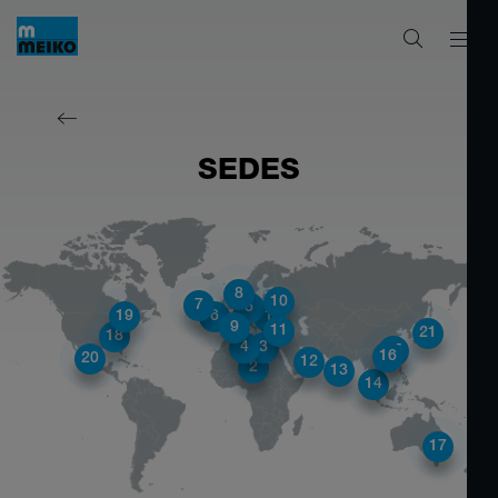
SEDES
8
10
7
5
19
6
1
9
11
21
18
4
3
15
16
20
12
2
13
14
17