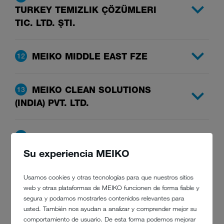
TURKEY TEMIZLIK ÇÖZÜMLERI
TIC. LTD. ŞTI.
MEIKO MIDDLE EAST FZE
12
MEIKO CLEAN SOLUTIONS
13
(INDIA) PVT. LTD.
MEIKO CLEAN SOLUTIONS
14
(SEA) SDN. BHD.
Su experiencia MEIKO
Usamos cookies y otras tecnologías para que nuestros sitios
MEIKO CLEAN SOLUTIONS
15
web y otras plataformas de MEIKO funcionen de forma fiable y
HONG KONG LIMITED
segura y podamos mostrarles contenidos relevantes para
usted. También nos ayudan a analizar y comprender mejor su
comportamiento de usuario. De esta forma podemos mejorar