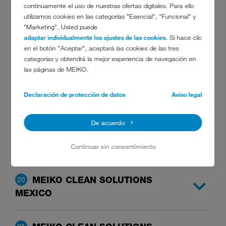
MEIKO WASH-UP
16
continuamente el uso de nuestras ofertas digitales. Para ello
utilizamos cookies en las categorías "Esencial", "Funcional" y
TECHNOLOGIES LTD.
"Marketing". Usted puede
adaptar individualmente los ajustes de las cookies
. Si hace clic
en el botón "Aceptar", aceptará las cookies de las tres
MEIKO AUSTRALIA PACIFIC
17
categorías y obtendrá la mejor experiencia de navegación en
PTY. LTD.
las páginas de MEIKO.
Declaración de protección de datos
Aviso legal
MEIKO USA, INC.
18
De acuerdo
MEIKO CLEAN SOLUTIONS
19
CANADA INC.
Continuar sin consentimiento
MEIKO CLEAN SOLUTIONS
20
MEXICO