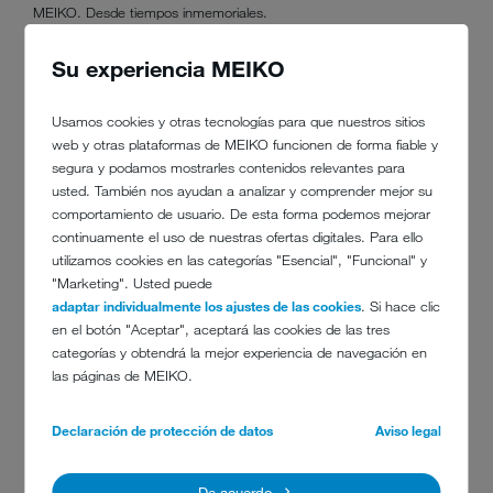
MEIKO. Desde tiempos inmemoriales.
Su experiencia MEIKO
VISIÓN DE FUTURO Y
VALORES
Usamos cookies y otras tecnologías para que nuestros sitios
web y otras plataformas de MEIKO funcionen de forma fiable y
segura y podamos mostrarles contenidos relevantes para
Ya en los años 60 del último siglo, Oskar Meier y su mujer Rosel
usted. También nos ayudan a analizar y comprender mejor su
reflexionaban sobre el futuro de su empresa. Ellos tuvieron la idea de
comportamiento de usuario. De esta forma podemos mejorar
la fundación para continuar con MEIKO sin que se pudiera ver
continuamente el uso de nuestras ofertas digitales. Para ello
afectada por intereses personales, eventuales disputas por la
utilizamos cookies en las categorías "Esencial", "Funcional" y
herencia o inversores anónimos. Ya que ellos consideraban sus
"Marketing". Usted puede
«fábricas de MEIKO no solo como una institución económica sino
adaptar individualmente los ajustes de las cookies
. Si hace clic
también como una institución social». La protección de los puestos
en el botón "Aceptar", aceptará las cookies de las tres
de trabajo, el aseguramiento de la sede y un saludable desarrollo
categorías y obtendrá la mejor experiencia de navegación en
empresarial se han convertido en unas constantes inamovibles de la
las páginas de MEIKO.
filosofía empresarial de MEIKO. En un mundo, que cada vez se
define más por la continua transformación, está bien saber que
Declaración de protección de datos
Aviso legal
algunas cosas siguen siendo iguales. Sencillamente bueno.
De acuerdo