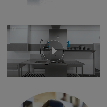
Pokrok v mytí nádobí, který je zase o krok dál