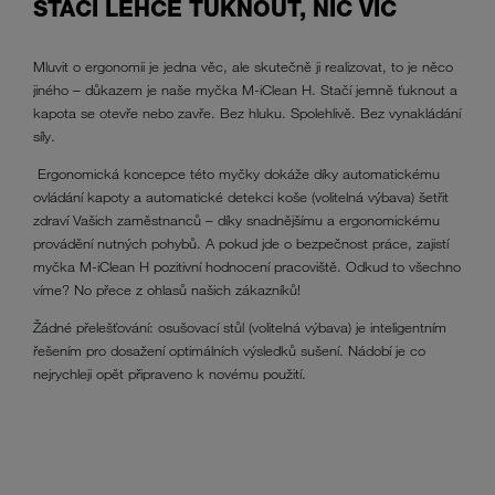
STAČÍ LEHCE ŤUKNOUT, NIC VÍC
Mluvit o ergonomii je jedna věc, ale skutečně ji realizovat, to je něco
jiného – důkazem je naše myčka M-iClean H. Stačí jemně ťuknout a
kapota se otevře nebo zavře. Bez hluku. Spolehlivě. Bez vynakládání
síly.
Ergonomická koncepce této myčky dokáže díky automatickému
ovládání kapoty a automatické detekci koše (volitelná výbava) šetřit
zdraví Vašich zaměstnanců – díky snadnějšímu a ergonomickému
provádění nutných pohybů. A pokud jde o bezpečnost práce, zajistí
myčka M-iClean H pozitivní hodnocení pracoviště. Odkud to všechno
víme? No přece z ohlasů našich zákazníků!
Žádné přelešťování: osušovací stůl (volitelná výbava) je inteligentním
řešením pro dosažení optimálních výsledků sušení. Nádobí je co
nejrychleji opět připraveno k novému použití.