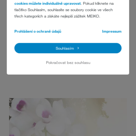
cookies můžete individuálně upravovat
. Pokud kliknete na
tlačítko Souhlasím, souhlasíte se soubory cookie ve všech
S tímto nabitým balíčkem bude práce v umývárně nádobí hned
třech kategoriích a získáte nejlepší zážitek MEIKO.
ergonomičtější. Během chvilky a za výhodnou cenu. Balíček
obsahuje: automatickou detekci koše, komfort sušení s osušovacím
Prohlášení o ochraně údajů
Impressum
stolem.
Výhody:
Souhlasím
Znatelně příjemnější práce
Zlepšená ergonomie usnadňuje práci a šetří zaměstnance
Pokračovat bez souhlasu
Špičková technika s potenciálem úspor