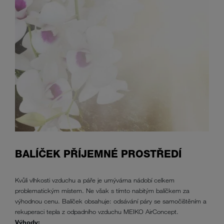
BALÍČEK PŘÍJEMNÉ PROSTŘEDÍ
Kvůli vlhkosti vzduchu a páře je umývárna nádobí celkem
problematickým místem. Ne však s tímto nabitým balíčkem za
výhodnou cenu. Balíček obsahuje: odsávání páry se samočištěním a
rekuperaci tepla z odpadního vzduchu MEIKO AirConcept.
Výhody: