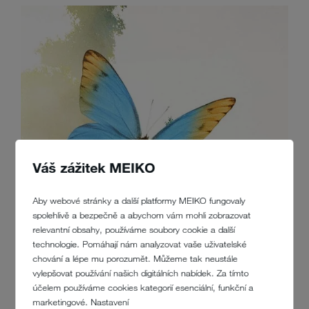
Váš zážitek MEIKO
Aby webové stránky a další platformy MEIKO fungovaly
spolehlivě a bezpečně a abychom vám mohli zobrazovat
relevantní obsahy, používáme soubory cookie a další
technologie. Pomáhají nám analyzovat vaše uživatelské
chování a lépe mu porozumět. Můžeme tak neustále
vylepšovat používání našich digitálních nabídek. Za tímto
účelem používáme cookies kategorií esenciální, funkční a
BALÍČEK ERGONOMIE A KOMFORT
marketingové. Nastavení