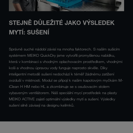
STEJNĚ DŮLEŽITÉ JAKO VÝSLEDEK
MYTÍ: SUŠENÍ
Správně suché nádobí závisí na mnoha faktorech. S naším sušicím
systémem MEIKO QuickDry jsme vytvořili promyšlenou nabídku,
která v kombinaci s vhodným oplachovacím prostředkem, vhodnými
koši a vhodnou úpravou vody funguje naprosto skvěle. Díky
inteligentní metodě sušení nedochází k téměř žádnému zatížení
ovzduší v místnosti. Modul se připojí k našim kapotovým myčkám M-
iClean H HM nebo HL a zkombinuje se s osušovacím stolem
vybaveným ventilátorem. Náš speciální mycí prostředek na plasty
MEIKO ACTIVE zajistí optimální výsledky mytí a sušení. Výsledky
sušení silně závisejí na designu kelímků.