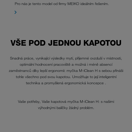
Pro nás je tento model od firmy MEIKO ideálním řešením.
VŠE POD JEDNOU KAPOTOU
Snadná práce, vynikající výsledky mytí, příjemné ovzduší v místnosti,
optimální hodnocení pracoviště a možná i méně absencí
zaměstnanců díky lepší ergonomii: myčka M-iClean H s sebou přináší
tohle všechno pod svou kapotou. Umožňuje to její inteligentní
technika a promyšlená ergonomická koncepce .
Vaše potřeby, Vaše kapotová myčka M-iClean H: s našimi
výhodnými balíčky žádný problém.