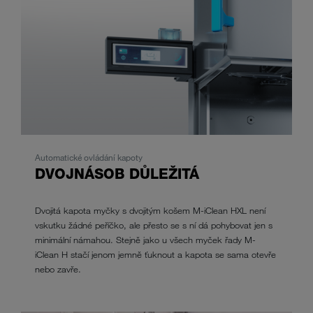
Automatické ovládání kapoty
DVOJNÁSOB DŮLEŽITÁ
Dvojitá kapota myčky s dvojitým košem M-iClean HXL není
vskutku žádné peříčko, ale přesto se s ní dá pohybovat jen s
minimální námahou. Stejně jako u všech myček řady M-
iClean H stačí jenom jemně ťuknout a kapota se sama otevře
nebo zavře.