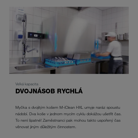
Velká kapacita
DVOJNÁSOB RYCHLÁ
Myčka s dvojitým košem M-iClean HXL umyje naráz spoustu
nádobí. Dva koše v jednom mycím cyklu dokážou ušetřit čas.
To není špatné! Zaměstnanci pak mohou takto uspořený čas
věnovat jiným důležitým činnostem.