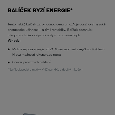
BALÍČEK RYZÍ ENERGIE*
Tento nabitý balíček za výhodnou cenu umožňuje dosahovat vysoké
energetické účinnosti – a tím i rentability. Balíček obsahuje:
rekuperaci tepla z odpadní vody a zadržování tepla.
Výhody:
Možná úspora energie až 21 % (ve srovnání s myčkou M-iClean
H bez možností rekuperace tepla)
Snížení provozních nákladů
*Není k dispozici u myčky M-iClean HXL s dvojitým košem