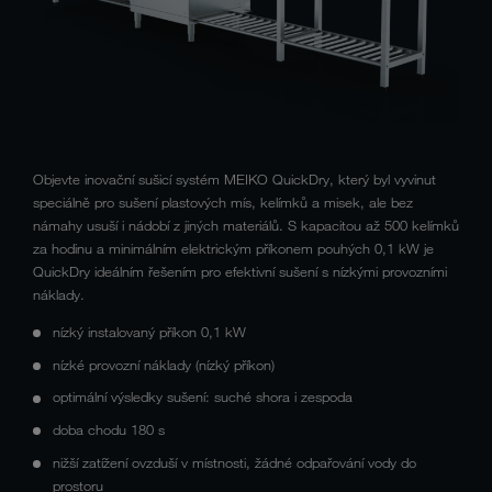
Objevte inovační sušicí systém MEIKO QuickDry, který byl vyvinut
speciálně pro sušení plastových mís, kelímků a misek, ale bez
námahy usuší i nádobí z jiných materiálů. S kapacitou až 500 kelímků
za hodinu a minimálním elektrickým příkonem pouhých 0,1 kW je
QuickDry ideálním řešením pro efektivní sušení s nízkými provozními
náklady.
nízký instalovaný příkon 0,1 kW
nízké provozní náklady (nízký příkon)
optimální výsledky sušení: suché shora i zespoda
doba chodu 180 s
nižší zatížení ovzduší v místnosti, žádné odpařování vody do
prostoru