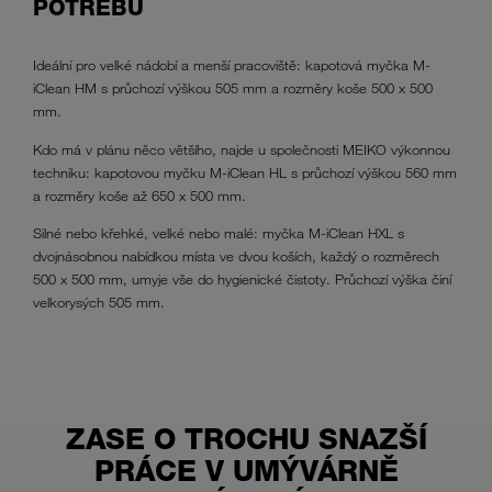
POTŘEBU
Ideální pro velké nádobí a menší pracoviště: kapotová myčka M-
iClean HM s průchozí výškou 505 mm a rozměry koše 500 x 500
mm.
Kdo má v plánu něco většího, najde u společnosti MEIKO výkonnou
techniku: kapotovou myčku M-iClean HL s průchozí výškou 560 mm
a rozměry koše až 650 x 500 mm.
Silné nebo křehké, velké nebo malé: myčka M-iClean HXL s
dvojnásobnou nabídkou místa ve dvou koších, každý o rozměrech
500 x 500 mm, umyje vše do hygienické čistoty. Průchozí výška činí
velkorysých 505 mm.
ZASE O TROCHU SNAZŠÍ
PRÁCE V UMÝVÁRNĚ