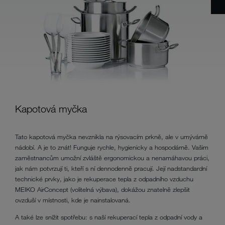
Kapotová myčka
Tato kapotová myčka nevznikla na rýsovacím prkně, ale v umývárně
nádobí. A je to znát! Funguje rychle, hygienicky a hospodárně. Vašim
zaměstnancům umožní zvláště ergonomickou a nenamáhavou práci,
jak nám potvrzují ti, kteří s ní dennodenně pracují. Její nadstandardní
technické prvky, jako je rekuperace tepla z odpadního vzduchu
MEIKO AirConcept (volitelná výbava), dokážou znatelně zlepšit
ovzduší v místnosti, kde je nainstalovaná.
A také lze snížit spotřebu: s naší rekuperací tepla z odpadní vody a