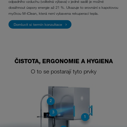
odpadního vzduchu (volitelná výbava) v jedné sadě je možné
dosáhnout úspory energie až 21 %. Ukazuje to srovnání s kapotovou
myčkou M-iClean, která není vybavena rekuperací tepla.
Domluvit si termín konzultace
ČISTOTA, ERGONOMIE A HYGIENA
O to se postarají tyto prvky
2
3
1