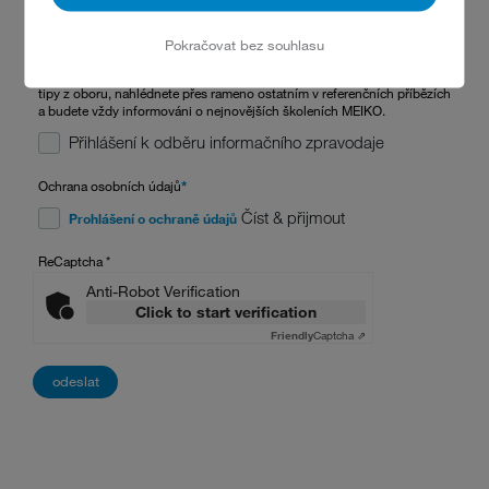
Pokračovat bez souhlasu
Zůstaňte v obraze. S newsletterem MEIKO získáte odborné znalosti a
tipy z oboru, nahlédnete přes rameno ostatním v referenčních příbězích
a budete vždy informováni o nejnovějších školeních MEIKO.
Přihlášení k odběru informačního zpravodaje
Ochrana osobních údajů
*
Číst & přijmout
Prohlášení o ochraně údajů
ReCaptcha
*
Anti-Robot Verification
Click to start verification
Friendly
Captcha ⇗