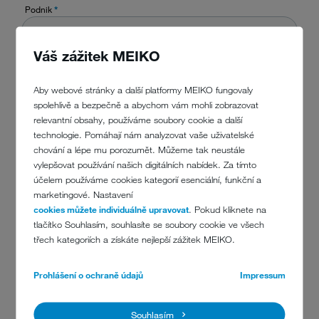
Podnik
*
Váš zážitek MEIKO
Země
*
Aby webové stránky a další platformy MEIKO fungovaly
spolehlivě a bezpečně a abychom vám mohli zobrazovat
relevantní obsahy, používáme soubory cookie a další
Telefon
technologie. Pomáhají nám analyzovat vaše uživatelské
chování a lépe mu porozumět. Můžeme tak neustále
vylepšovat používání našich digitálních nabídek. Za tímto
E-mail
*
účelem používáme cookies kategorií esenciální, funkční a
marketingové. Nastavení
cookies můžete individuálně upravovat
. Pokud kliknete na
tlačítko Souhlasím, souhlasíte se soubory cookie ve všech
Zpráva
*
třech kategoriích a získáte nejlepší zážitek MEIKO.
Prohlášení o ochraně údajů
Impressum
Souhlasím