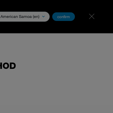
Kariéra a pracovní místa
PartnerNet
American Samoa (en)
confirm
HOD