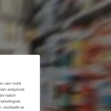
hom vám mohli
 nám analyzovat
ání našich
marketingové.
m, souhlasíte se