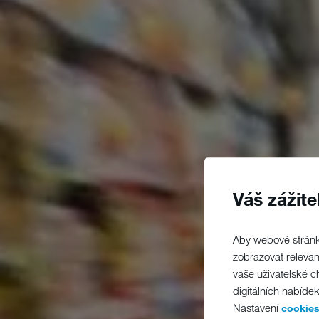
Váš zážit
Aby webové stránk
zobrazovat releva
vaše uživatelské 
digitálních nabíde
Nastavení
cookies