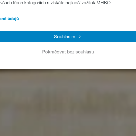
všech třech kategoriích a získáte nejlepší zážitek MEIKO.
aně údajů
Souhlasím
Pokračovat bez souhlasu