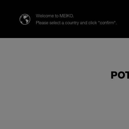
MEIKO Czech
Welcome to MEIKO.
Please select a country and click "confirm".
Výrobky
Oborová řešení
Pr
PO