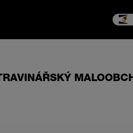
odej a servis
Podniku
Stahování a média
TRAVINÁŘSKÝ MALOOBC