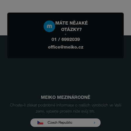
MÁTE NĚJAKÉ
OTÁZKY?
01 / 6992039
office@meiko.cz
MEIKO MEZINÁRODNĚ
Chcete-li získat podrobné informace o našich výrobcích ve Vaší
zemi, vyberte prosím níže svůj trh.
Czech Republic