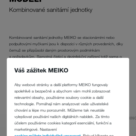
Kombinované sanitární jednotky
Kombinované sanitární jednotky MEIKO se stacionárními nebo
podpultovými myčkami jsou k dispozici v různých provedeních, díky
čemuž se přizpůsobí daným prostorovým podmínkám
a požadavkům. Samotná čisticí a dezinfekční zařízení totiž sama o
sobě ještě nezajistí dobře fungující ošetřovatelské pracoviště. K tomu
Váš zážitek MEIKO
je zapotřebí také dostatek pracovních ploch, úložného prostoru a
umyvadel, aby procesy mohly probíhat optimálně.
Aby webové stránky a další platformy MEIKO fungovaly
spolehlivě a bezpečně a abychom vám mohli zobrazovat
relevantní obsahy, používáme soubory cookie a další
technologie. Pomáhají nám analyzovat vaše uživatelské
chování a lépe mu porozumět. Můžeme tak neustále
vylepšovat používání našich digitálních nabídek. Za tímto
KOMBINOVANÁ SANITÁRNÍ JEDNOTKA
KOMBINO
účelem používáme cookies kategorií esenciální, funkční a
marketingové. Nastavení
cookies můžete individuálně upravovat
. Pokud kliknete na