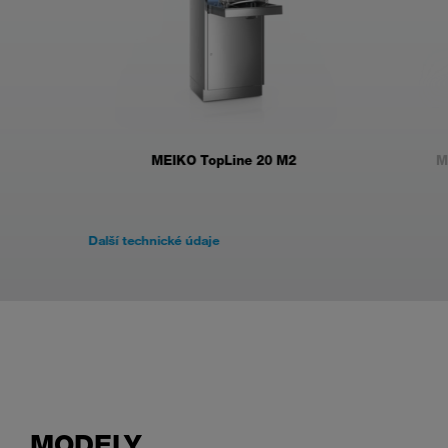
MEIKO TopLine 20 M2
M
Další technické údaje
MODELY