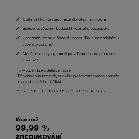
Optimální komunikace mezi člověkem a strojem
Splňuje současné i budoucí hygienické požadavky
Usnadnění práce a časová úspora díky automatickému
výběru programu*
Méně míst dotyku, menší pravděpodobnost přenesení
infekce**
*Při vybavení funkcí detekce náplně
**Při vybavení automatickými dvířky (ovládanými pomocí snímače
ruky a/nebo nožního tlačítka)
***Stav: EN ISO 15883-1:2025 / EN ISO 15883-3:2025
Více než
99,99 %
ZREDUKOVÁNÍ