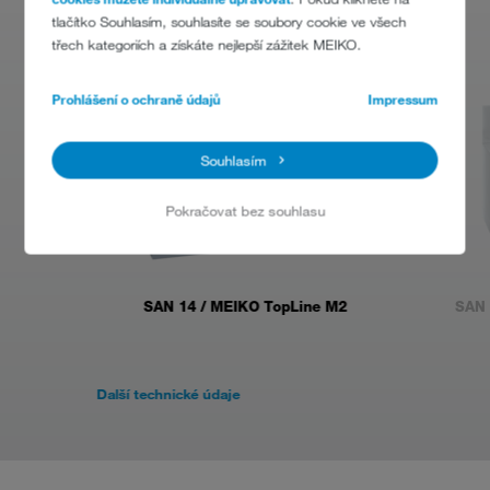
tlačítko Souhlasím, souhlasíte se soubory cookie ve všech
třech kategoriích a získáte nejlepší zážitek MEIKO.
Prohlášení o ochraně údajů
Impressum
Souhlasím
Pokračovat bez souhlasu
SAN 14 / MEIKO TopLine M2
SAN 
Další technické údaje