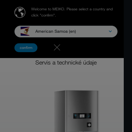
Welcome to MEIKO.
Please select a country and
click "confirm".
American Samoa (en)
Myčky podložních mís
confirm
MEIKO TopLine M2
Servis a technické údaje