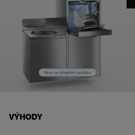
Stroj ve virtuálním prožitku
VÝHODY