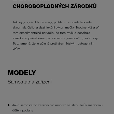
CHOROBOPLODNÝCH ZÁRODKŮ
Takový je výsledek zkoušky, při které nezávislá laboratoř
zkoumala čisticí a dezinfekční výkon myčky TopLine M2 a při
tom experimentálně potvrdila, že tato myčka dosahuje
kvalifikace požadované pro označení „virucidní“, tj. ničící viry.
To znamená, že je účinná proti všem lidským patogenním
virům.
MODELY
Samostatná zařízení
Jako samostatné zařízení pro montáž na stěnu kvůli snadnému
čištění podlahy