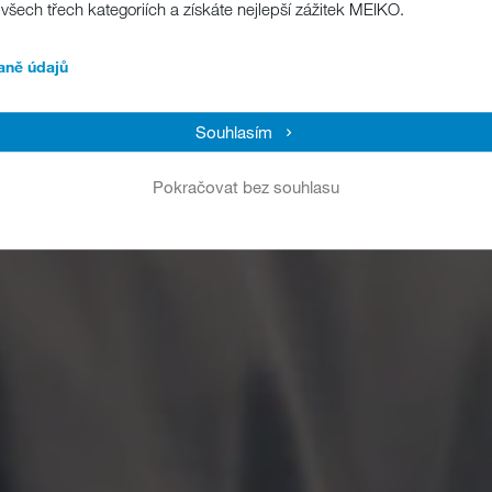
všech třech kategoriích a získáte nejlepší zážitek MEIKO.
aně údajů
Souhlasím
Pokračovat bez souhlasu