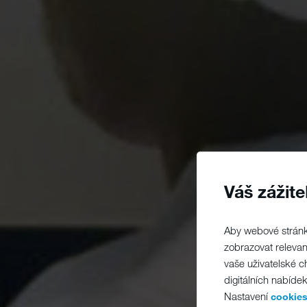
Váš zážit
Aby webové stránk
zobrazovat releva
vaše uživatelské 
digitálních nabíde
Nastavení
cookies