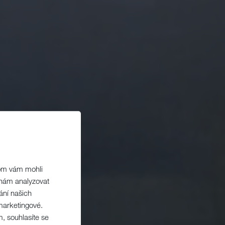
hom vám mohli
 nám analyzovat
ání našich
marketingové.
m, souhlasíte se