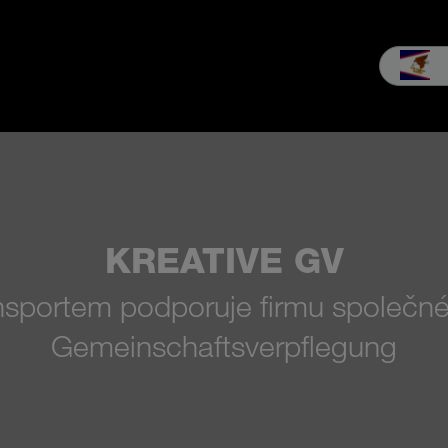
odej a servis
Podniku
Stahování a média
KREATIVE GV
sportem podporuje firmu společnéh
Gemeinschaftsverpflegung