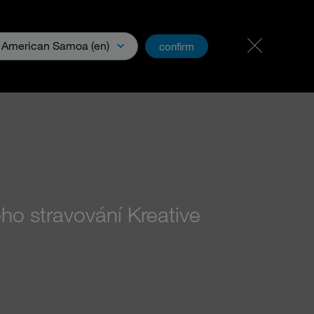
Kariéra a pracovní místa
PartnerNet
American Samoa (en)
confirm
o stravování Kreative