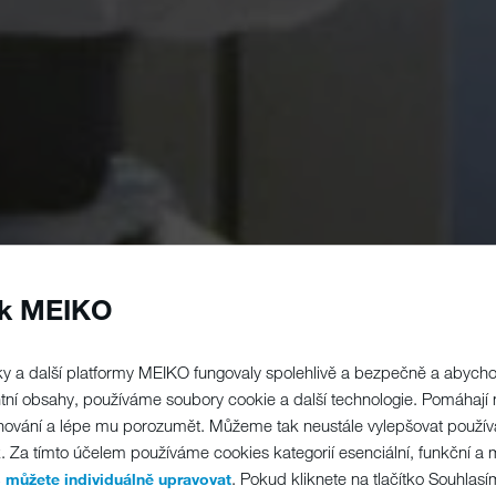
ek MEIKO
y a další platformy MEIKO fungovaly spolehlivě a bezpečně a abyc
ntní obsahy, používáme soubory cookie a další technologie. Pomáhají
chování a lépe mu porozumět. Můžeme tak neustále vylepšovat použív
k. Za tímto účelem používáme cookies kategorií esenciální, funkční a 
. Pokud kliknete na tlačítko Souhlasí
 můžete individuálně upravovat