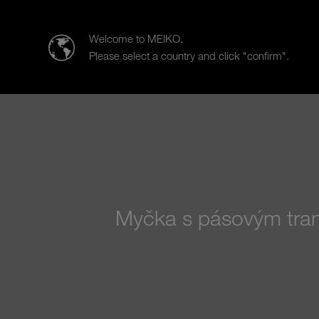
MEIKO Czech
Welcome to MEIKO.
Please select a country and click "confirm".
Výrobky
Oborová řešení
Pr
Myčka s pásovým tran