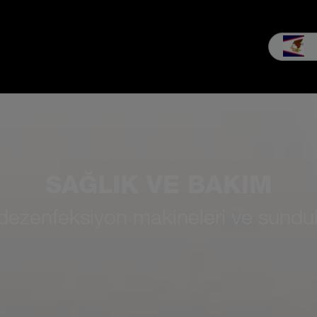
Satış & Servis
Firma
MEIKO deneyimi
Yüklemeler ve Med
SAĞLIK VE BAKIM
 dezenfeksiyon makineleri ve sundukla