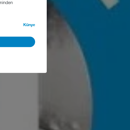
iminden
Künye