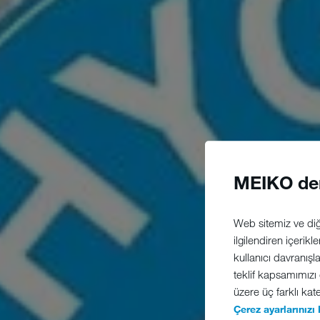
MEIKO de
Web sitemiz ve diğe
ilgilendiren içerikl
kullanıcı davranışl
teklif kapsamımızı
üzere üç farklı kate
Çerez ayarlarınızı 