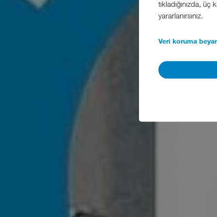
tıkladığınızda, üç
yararlanırsınız.
Veri koruma beyan