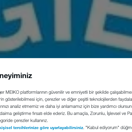
neyiminiz
r MEIKO platformlarının güvenilir ve emniyetli bir şekilde çalışabilmesi
erin gösterilebilmesi için, çerezler ve diğer çeşitli teknolojilerden fayda
arınızı analiz etmemiz ve daha iyi anlamamız için bize yardımcı olursunuz
 daima geliştirme fırsatı elde ederiz. Bu amaçla, Zorunlu, İşlevsel ve
goride çerezler kullanırız.
. "Kabul ediyorum" düğm
kişisel tercihlerinize göre uyarlayabilirsiniz