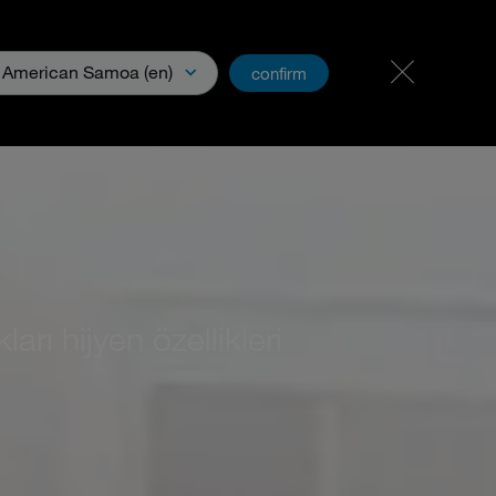
Kariyer ve İş Olanakları
PartnerNet
American Samoa (en)
confirm
ya
rı hijyen özellikleri