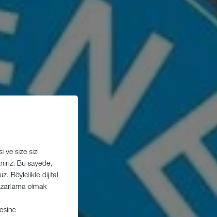
 ve size sizi
lanırız. Bu sayede,
. Böylelikle dijital
 Pazarlama olmak
esine