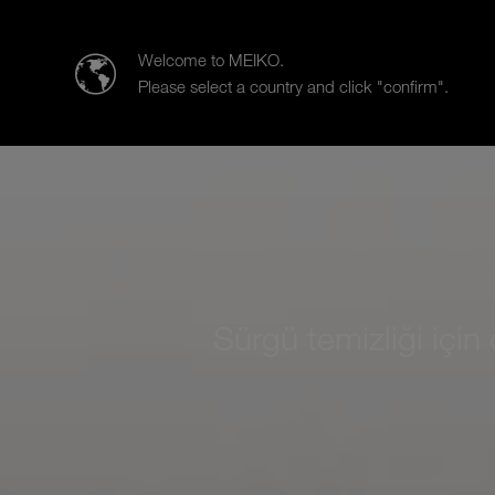
Meiko Clean Solutions Turkey Temizlik
Welcome to MEIKO.
Please select a country and click "confirm".
Ürünler
Sektörel çözümlerimiz
Sürgü temizliği için