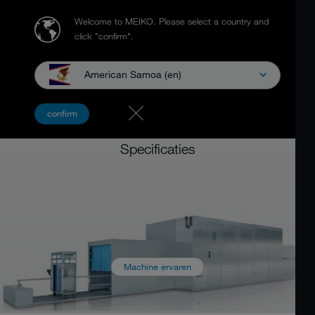
Welcome to MEIKO.
Please select a country and
click "confirm".
American Samoa (en)
Trolleywasinstallaties
confirm
MEIKO BA 251-C / MEIKO BA 252-C
Specificaties
Machine ervaren