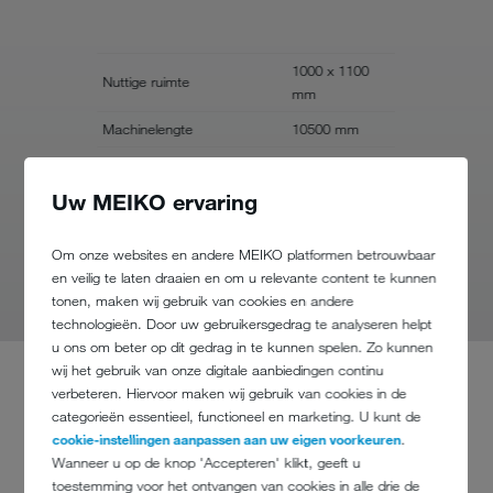
1000 x 1100
Nuttige ruimte
Nuttige rui
mm
Machinelengte
10500 mm
Machinelen
Machinelengte met
Machinele
14100 mm
hellingen tot
hellingen to
Uw MEIKO ervaring
Lengte van de uitsparing
11300 mm
Lengte van 
Om onze websites en andere MEIKO platformen betrouwbaar
Verdere technische gegevens
en veilig te laten draaien en om u relevante content te kunnen
tonen, maken wij gebruik van cookies en andere
technologieën. Door uw gebruikersgedrag te analyseren helpt
u ons om beter op dit gedrag in te kunnen spelen. Zo kunnen
wij het gebruik van onze digitale aanbiedingen continu
verbeteren. Hiervoor maken wij gebruik van cookies in de
DOWNLOADS
categorieën essentieel, functioneel en marketing. U kunt de
cookie-instellingen aanpassen aan uw eigen voorkeuren
.
Wanneer u op de knop 'Accepteren' klikt, geeft u
toestemming voor het ontvangen van cookies in alle drie de
MEIKO Trolleywassers (English)