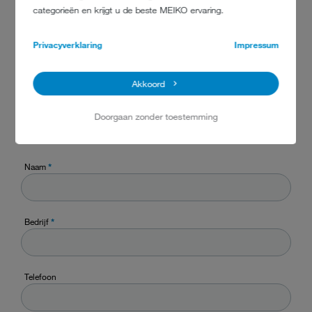
Brochures
categorieën en krijgt u de beste MEIKO ervaring.
Privacyverklaring
Impressum
Akkoord
NU EEN OFFERTE
AANVRAGEN!
Doorgaan zonder toestemming
Naam
*
Bedrijf
*
Telefoon