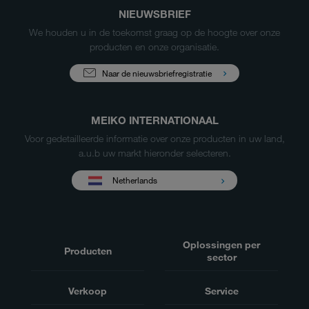
NIEUWSBRIEF
We houden u in de toekomst graag op de hoogte over onze
producten en onze organisatie.
Naar de nieuwsbriefregistratie
MEIKO INTERNATIONAAL
Voor gedetailleerde informatie over onze producten in uw land,
a.u.b uw markt hieronder selecteren.
Netherlands
Oplossingen per
Producten
sector
Verkoop
Service