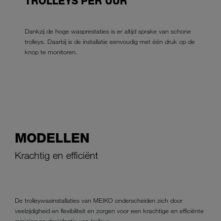
TROLLEYS PER UUR
Dankzij de hoge wasprestaties is er altijd sprake van schone
trolleys. Daarbij is de installatie eenvoudig met één druk op de
knop te monitoren.
MODELLEN
Krachtig en efficiënt
De trolleywasinstallaties van MEIKO onderscheiden zich door
veelzijdigheid en flexibiliteit en zorgen voor een krachtige en efficiënte
reiniging en desinfectie van trolleys.