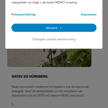
categorieën en krijgt u de beste MEIKO ervaring.
Privacyverklaring
Impressum
Akkoord
Doorgaan zonder toestemming
DATEV EG NÜRNBERG
Naast economisch rendement en hygiëne is ook de ergonomie
belangrijk. Vanaf de dienbladafgifte tot het verwijderen van
etensresten is bij de DATEV eG daarom MEIKO aan boord.