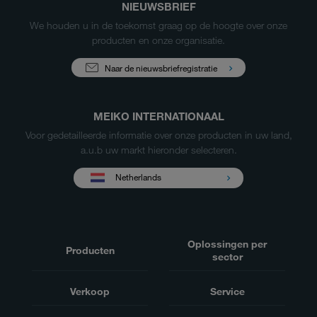
NIEUWSBRIEF
We houden u in de toekomst graag op de hoogte over onze
producten en onze organisatie.
Naar de nieuwsbriefregistratie
MEIKO INTERNATIONAAL
Voor gedetailleerde informatie over onze producten in uw land,
a.u.b uw markt hieronder selecteren.
Netherlands
Oplossingen per
Producten
sector
Verkoop
Service