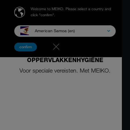
Welcome to MEIKO.
Please select a country and
click "confirm".
American Samoa (en)
MEIKO ACTIVE
confirm
CHEMISCHE PRODUCTEN VOOR
OPPERVLAKKENHYGIËNE
Voor speciale vereisten. Met MEIKO.