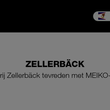
tor
Verkoop
Service
Over ons
MEIKO beleven
Downl
ZELLERBÄCK
erij Zellerbäck tevreden met MEI