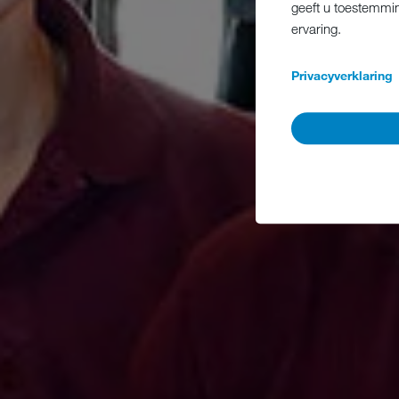
geeft u toestemmin
ervaring.
Privacyverklaring