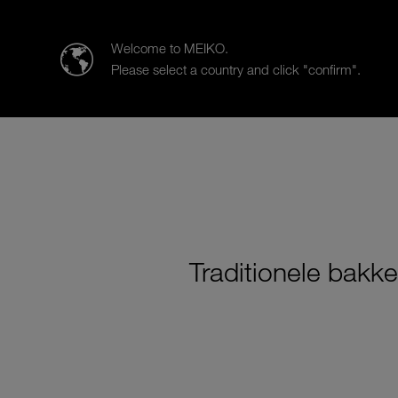
MEIKO Nederland BV
Welcome to MEIKO.
Please select a country and click "confirm".
Producten
Oplossingen per sec
Traditionele bakk