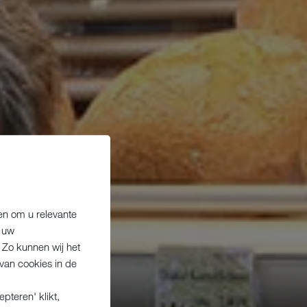
en om u relevante
r uw
 Zo kunnen wij het
van cookies in de
pteren' klikt,