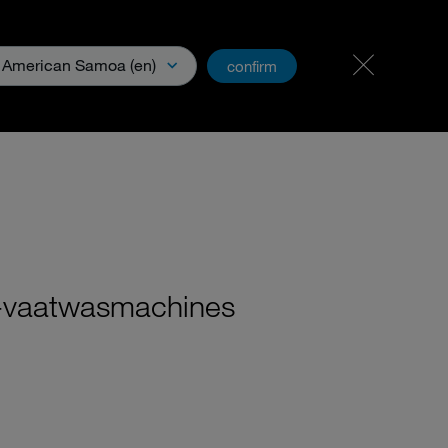
Werken bij ons
PartnerNet
American Samoa (en)
confirm
oads & Media
KO-vaatwasmachines