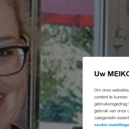
Uw MEIKO
Om onze websites 
content te kunnen
gebruikersgedrag t
gebruik van onze d
categorieën essent
cookie-instellin