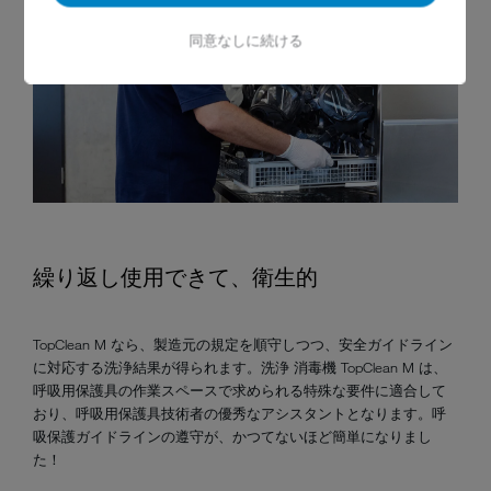
同意なしに続ける
繰り返し使用できて、衛生的
TopClean M なら、製造元の規定を順守しつつ、安全ガイドライン
に対応する洗浄結果が得られます。洗浄 消毒機 TopClean M は、
呼吸用保護具の作業スペースで求められる特殊な要件に適合して
おり、呼吸用保護具技術者の優秀なアシスタントとなります。呼
吸保護ガイドラインの遵守が、かつてないほど簡単になりまし
た！