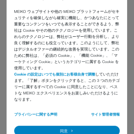
MEIKO ウェブサイトや他の MEIKO プラットフォームがセキ
ュリティを確保しながら確実に機能し、かつあなたにとって
重要なコンテンツをいつでも表示することができるよう、弊
社は Cookie やその他のテクノロジーを使用しています。こ
れらのテクノロジーは、弊社がユーザー行動を分析し、より
良く理解するのにも役立っています。このようにして、弊社
はデジタルオファーの継続的な改善を実現しています。この
ために弊社は、「必須の Cookie」、「機能 Cookie」、「マ
ーケティング Cookie」というカテゴリーに属する Cookie を
使用しています。
Cookie の設定はいつでも個別にお客様自身で調整
していただけ
ます。「了解」ボタンをクリックすると、この 3 つのカテゴ
リーに属するすべての Cookie に同意したことになり、ベス
トな MEIKO エクスペリエンスをお楽しみいただけるように
なります。
高い信頼性
プライバシーに関する声明
サイト管理者情報
同意