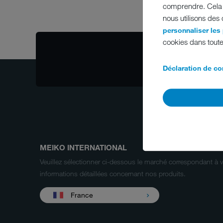
comprendre. Cela n
nous utilisons des
personnaliser les
cookies dans toute
V
D
Déclaration de con
MEIKO INTERNATIONAL
Veuillez sélectionner ci-dessous le marché correspondant à 
informations détaillées concernant nos produits.
France