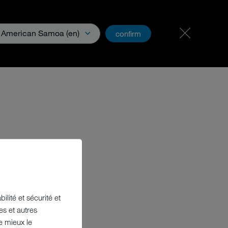
Postes & carrières
PartnerNet
American Samoa (en)
confirm
s et médias
ilité et sécurité et
es et autres
e mieux le