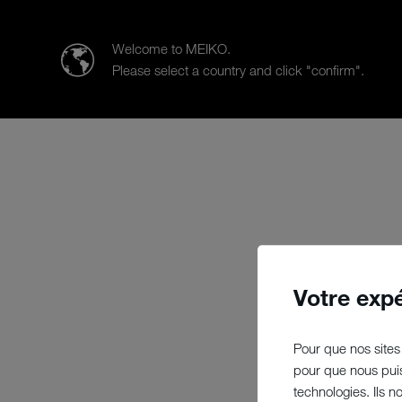
MEIKO FRANCE SAS
Welcome to MEIKO.
Please select a country and click "confirm".
Produits
Secteurs d’activités
Votre exp
Pour que nos sites 
pour que nous puis
technologies. Ils 