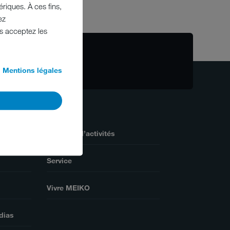
riques. À ces fins,
ez
us acceptez les
eiko.fr
Mentions légales
Secteurs d’activités
Service
Vivre MEIKO
dias