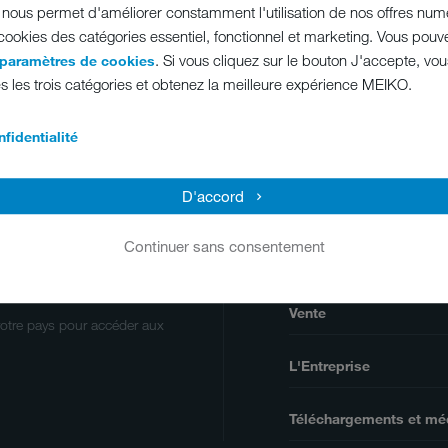
ous permet d'améliorer constamment l'utilisation de nos offres numé
 cookies des catégories essentiel, fonctionnel et marketing. Vous pouv
. Si vous cliquez sur le bouton J'accepte, vo
 paramètres de cookies
s les trois catégories et obtenez la meilleure expérience MEIKO.
OUS AVEZ ENCORE
01 64 15 65 20
contact@m
ES QUESTIONS ?
fidentialité
D'accord
Continuer sans consentement
Produits
Vente
votre pays pour accéder aux
L'Entreprise
Téléchargements et mé