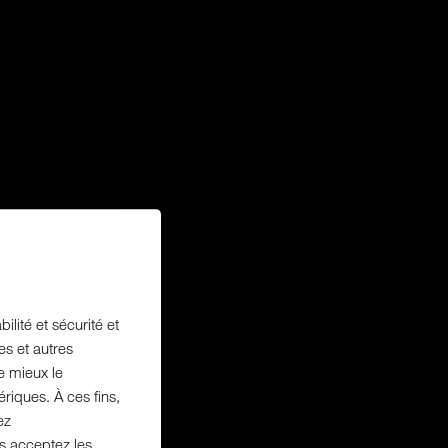
ilité et sécurité et
es et autres
e mieux le
riques. À ces fins,
ez
us acceptez les