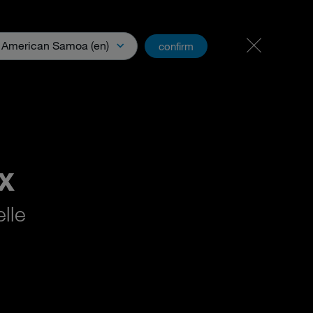
Postes & carrières
PartnerNet
American Samoa (en)
confirm
s et médias
X
lle