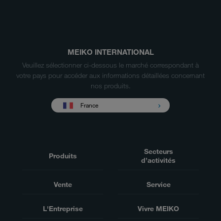
MEIKO INTERNATIONAL
Veuillez sélectionner ci-dessous le marché correspondant à
votre pays pour accéder aux informations détaillées concernant
nos produits.
France
Secteurs
Produits
d’activités
Vente
Service
L'Entreprise
Vivre MEIKO