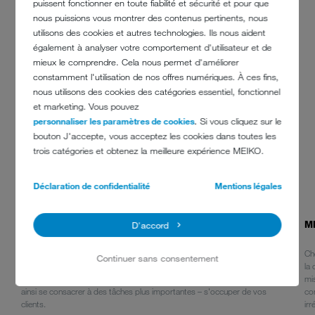
puissent fonctionner en toute fiabilité et sécurité et pour que
nous puissions vous montrer des contenus pertinents, nous
utilisons des cookies et autres technologies. Ils nous aident
également à analyser votre comportement d'utilisateur et de
mieux le comprendre. Cela nous permet d'améliorer
constamment l'utilisation de nos offres numériques. À ces fins,
nous utilisons des cookies des catégories essentiel, fonctionnel
et marketing. Vous pouvez
personnaliser les paramètres de cookies
. Si vous cliquez sur le
bouton J'accepte, vous acceptez les cookies dans toutes les
trois catégories et obtenez la meilleure expérience MEIKO.
Déclaration de confidentialité
Mentions légales
MEIKO ACTIVE R-GS 2410 GLASS
M
D'accord
Des verres et des décors étincelants, sans aucun lustrage manuel ?
Ch
Continuer sans consentement
Notre produit de rinçage à haute concentration le maîtrise dans le
la
cas d'eaux douces ! Le temps est précieux, votre personnel peut
mi
ainsi se consacrer à des tâches plus importantes – s'occuper de vos
co
clients.
irr