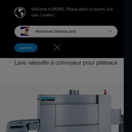
Welcome to MEIKO.
Please select a country and
click "confirm".
American Samoa (en)
SAV et données techniques
confirm
MEIKO BTA
Lave vaisselle à convoyeur pour plateaux