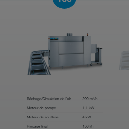
Séchage/Circulation de l'air
200 m³/h
Séchage/Cir
Moteur de pompe
1,1 kW
Moteur de
Moteur de soufflerie
4 kW
Moteur de s
Rinçage final
150 l/h
Rinçage fin