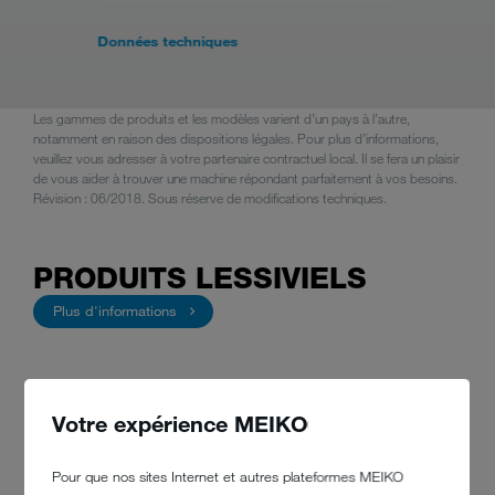
Données techniques
Les gammes de produits et les modèles varient d’un pays à l’autre,
notamment en raison des dispositions légales. Pour plus d’informations,
veuillez vous adresser à votre partenaire contractuel local. Il se fera un plaisir
de vous aider à trouver une machine répondant parfaitement à vos besoins.
Révision : 06/2018. Sous réserve de modifications techniques.
PRODUITS LESSIVIELS
Plus d'informations
Votre expérience MEIKO
Pour que nos sites Internet et autres plateformes MEIKO