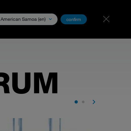
Karriere
PartnerNet
American Samoa (en)
confirm
ia
TRUM