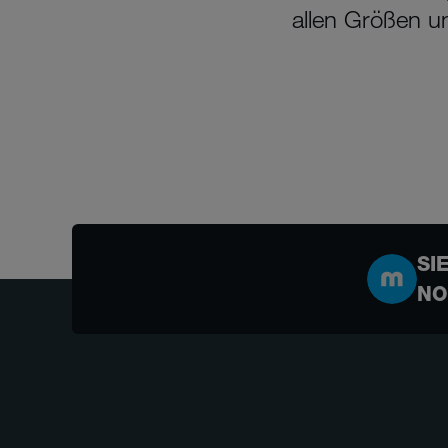
allen Größen u
SI
NO