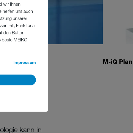
d wir Ihnen
e helfen uns auch
utzung unserer
entiell, Funktional
uf den Button
as beste MEIKO
M-iQ Pla
Impressum
logie kann in