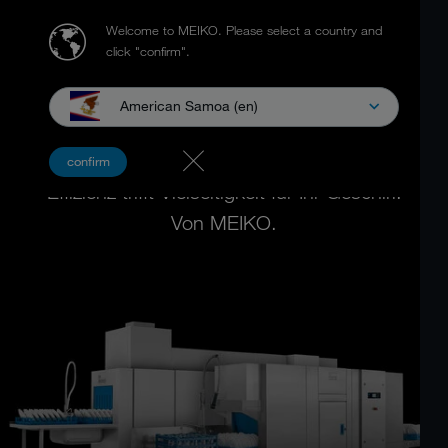
Welcome to MEIKO.
Please select a country and
click "confirm".
American Samoa (en)
KORBSPÜLMASCHINEN
confirm
Effizienz trifft Vielseitigkeit für Ihr Geschirr.
Von MEIKO.