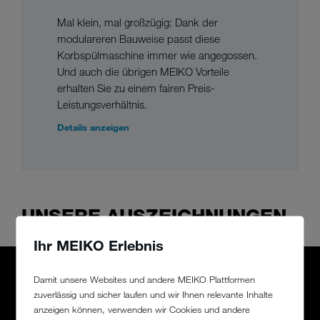
Mal klein, mal großzügig: Dank der
modulareren Bauweise passt diese
Korbspülmaschine immer wie angegossen.
Und auch die übrigen MEIKO Vorteile
erhalten Sie zu einem fairen Preis-
Leistungsverhältnis.
Details anzeigen
UNSERE AUSZEICHNUNGEN
Ihr MEIKO Erlebnis
Damit unsere Websites und andere MEIKO Plattformen
zuverlässig und sicher laufen und wir Ihnen relevante Inhalte
anzeigen können, verwenden wir Cookies und andere