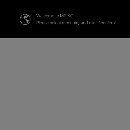
MEIKO (Suisse) AG
Welcome to MEIKO.
Please select a country and click "confirm".
Produkte
Branchen
Vertrie