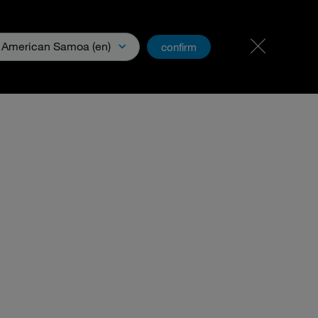
Karriere
PartnerNet
American Samoa (en)
confirm
ia