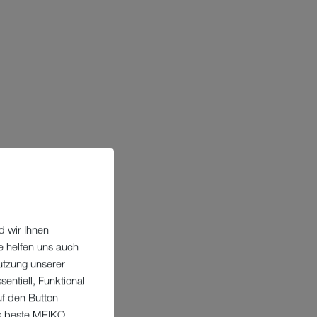
d wir Ihnen
e helfen uns auch
utzung unserer
entiell, Funktional
uf den Button
as beste MEIKO