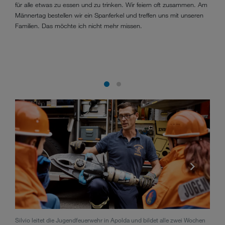
für alle etwas zu essen und zu trinken. Wir feiern oft zusammen. Am
Männertag bestellen wir ein Spanferkel und treffen uns mit unseren
Familien. Das möchte ich nicht mehr missen.
Silvio leitet die Jugendfeuerwehr in Apolda und bildet alle zwei Wochen
Vor z