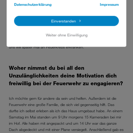
Datenschutzerklärung
Impressum
Das Sparen. Es muss mehr Geld für die Feuerwehren zur Verfügung
gestellt werden. In Deutschland arbeiten nur 10 Prozent der
Einverstanden
Feuerwehrleute bei einer Berufsfeuerwehr. 90 Prozent machen den
Job freiwillig. Auch in den Gerätehäusern muss noch viel getan
werden. Die Schwarz-Weiß-Trennung ist oft aus Platzmangel nicht
Weiter ohne Einwilligung
gegeben. Wir versuchen uns so gut es geht zu schützen. Keiner von
uns will später mal an Feuerkrebs erkranken.
Woher nimmst du bei all den
Unzulänglichkeiten deine Motivation dich
freiwillig bei der Feuerwehr zu engagieren?
Ich möchte gern für andere da sein und helfen. Außerdem ist die
Feuerwehr eine große Familie, die sich viel gegenseitig hilft. Das
durfte ich selbst erleben als ich das Haus umgebaut habe. An einem
Samstag im Mai standen um 9 Uhr morgens 15 Kameraden bei mir
im Hof. Alle haben mit angepackt und um 14 Uhr war das ganze
Dach abgedeckt und mit einer Plane versiegelt. Anschließend gab es