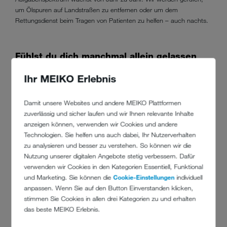
um Ölspuren auf Landstraßen zu entfernen oder um dem
Rettungsdienst beim Tragen von Patienten zu helfen – auch nachts.
Fühlst du dich manchmal allein gelassen
und ausgenutzt?
Ihr MEIKO Erlebnis
Ohne uns Freiwillige Feuerwehrmänner und -frauen würde es nicht
Damit unsere Websites und andere MEIKO Plattformen
gehen. Mehr Anerkennung von Seiten der Politik und Bevölkerung
zuverlässig und sicher laufen und wir Ihnen relevante Inhalte
wäre wünschenswert. Auch wenn wir mit vielen Unzulänglichkeiten
anzeigen können, verwenden wir Cookies und andere
kämpfen müssen, für andere da zu sein und helfen zu können, treibt
Technologien. Sie helfen uns auch dabei, Ihr Nutzerverhalten
mich an. Ich werde nie vergessen, wie sich einmal nach einem
zu analysieren und besser zu verstehen. So können wir die
Brandeinsatz ein kleines Mädchen zu uns durchgedrängelt hat, um
Nutzung unserer digitalen Angebote stetig verbessern. Dafür
Gummibärchen zu verteilen. Das war an dem Tag der schönste
verwenden wir Cookies in den Kategorien Essentiell, Funktional
Dank.
und Marketing. Sie können die
Cookie-Einstellungen
individuell
anpassen. Wenn Sie auf den Button Einverstanden klicken,
stimmen Sie Cookies in allen drei Kategorien zu und erhalten
Gibt es etwas, das du am liebsten
das beste MEIKO Erlebnis.
abschaffen würdest in der Feuerwehr?