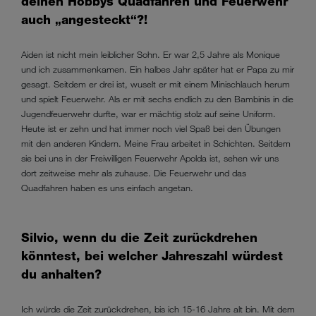
deinen Hobbys Quadfahren und Feuerwehr
auch „angesteckt“?!
Aiden ist nicht mein leiblicher Sohn. Er war 2,5 Jahre als Monique
und ich zusammenkamen. Ein halbes Jahr später hat er Papa zu mir
gesagt. Seitdem er drei ist, wuselt er mit einem Minischlauch herum
und spielt Feuerwehr. Als er mit sechs endlich zu den Bambinis in die
Jugendfeuerwehr durfte, war er mächtig stolz auf seine Uniform.
Heute ist er zehn und hat immer noch viel Spaß bei den Übungen
mit den anderen Kindern. Meine Frau arbeitet in Schichten. Seitdem
sie bei uns in der Freiwilligen Feuerwehr Apolda ist, sehen wir uns
dort zeitweise mehr als zuhause. Die Feuerwehr und das
Quadfahren haben es uns einfach angetan.
Silvio, wenn du die Zeit zurückdrehen
könntest, bei welcher Jahreszahl würdest
du anhalten?
Ich würde die Zeit zurückdrehen, bis ich 15-16 Jahre alt bin. Mit dem