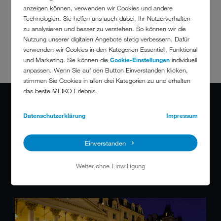
7. GERUCHSNEUTRAL LAGERN
anzeigen können, verwenden wir Cookies und andere
Technologien. Sie helfen uns auch dabei, Ihr Nutzerverhalten
zu analysieren und besser zu verstehen. So können wir die
Die Poren von Gläsern nehmen schnell
Gerüche aus der
Nutzung unserer digitalen Angebote stetig verbessern. Dafür
Umgebung auf
. Bewahren Sie Ihre Gläser deshalb an einem
verwenden wir Cookies in den Kategorien Essentiell, Funktional
geruchsneutralen Ort auf.
und Marketing. Sie können die
Cookie-Einstellungen
individuell
anpassen. Wenn Sie auf den Button Einverstanden klicken,
stimmen Sie Cookies in allen drei Kategorien zu und erhalten
das beste MEIKO Erlebnis.
Datenschutzerklärung
Impressum
8. REGELMÄSSIG WARTEN LASSEN
Einverstanden
Probleme lösen, bevor sie entstehen. Das ist der beste Ansatz, um
einen Gläserstau zu vermeiden. Mit einem
Wartungspaket
sind Sie
Weiter ohne Einwilligung
auf der sicheren Seite. Denn wie beim Auto gehört eine regelmässige
Inspektion auch zu einem langen Leben einer Gläserspülmaschine.