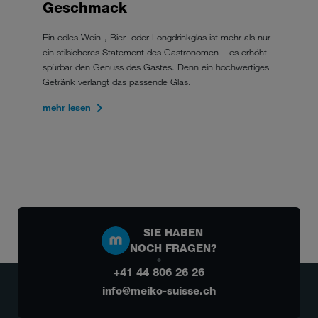
Geschmack
Ein edles Wein-, Bier- oder Longdrinkglas ist mehr als nur
ein stilsicheres Statement des Gastronomen – es erhöht
spürbar den Genuss des Gastes. Denn ein hochwertiges
Getränk verlangt das passende Glas.
mehr lesen
SIE HABEN
NOCH FRAGEN?
+41 44 806 26 26
info@meiko-suisse.ch