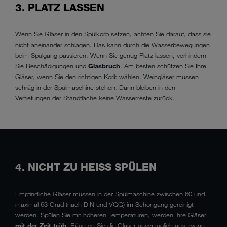
3. PLATZ LASSEN
Wenn Sie Gläser in den Spülkorb setzen, achten Sie darauf, dass sie
nicht aneinander schlagen. Das kann durch die Wasserbewegungen
beim Spülgang passieren. Wenn Sie genug Platz lassen, verhindern
Sie Beschädigungen und
Glasbruch
. Am besten schützen Sie Ihre
Gläser, wenn Sie den richtigen Korb wählen. Weingläser müssen
schräg in der Spülmaschine stehen. Dann bleiben in den
Vertiefungen der Standfläche keine Wasserreste zurück.
4. NICHT ZU HEISS SPÜLEN
Empfindliche Gläser müssen in der Spülmaschine zwischen 60 und
maximal 63 Grad (nach DIN und VGG) im Schongang gereinigt
werden. Spülen Sie mit höheren Temperaturen, werden Ihre Gläser
mit der Zeit trüb
. Räumen Sie die Gläser unverzüglich aus, wenn