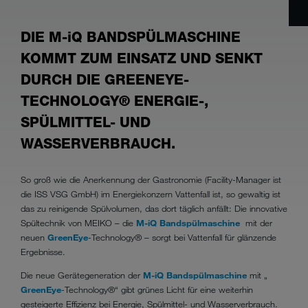
DIE M-iQ BANDSPÜLMASCHINE
KOMMT ZUM EINSATZ UND SENKT
DURCH DIE GREENEYE-
TECHNOLOGY® ENERGIE-,
SPÜLMITTEL- UND
WASSERVERBRAUCH.
So groß wie die Anerkennung der Gastronomie (Facility-Manager ist
die ISS VSG GmbH) im Energiekonzern Vattenfall ist, so gewaltig ist
das zu reinigende Spülvolumen, das dort täglich anfällt: Die innovative
Spültechnik von MEIKO – die
M-iQ Bandspülmaschine
mit der
neuen
GreenEye
-Technology® – sorgt bei Vattenfall für glänzende
Ergebnisse.
Die neue Gerätegeneration der
M-iQ Bandspülmaschine
mit „
GreenEye
-Technology®“ gibt grünes Licht für eine weiterhin
gesteigerte Effizienz bei Energie, Spülmittel- und Wasserverbrauch.