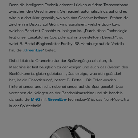
Denn die intelligente Technik erkennt Lücken auf dem Transportband
zwischen den Geschirrteilen. Sie reagiert automatisch darauf und es
wird nur dort (klar-)gespült, wo sich das Geschirr befindet. Stehen die
Zeichen im Display auf Grün, wird signalisiert, welche Spur- bzw.
welches Band mit Geschirr zu belegen ist. „Durch diese Technologie
liegt unser zusätzliches Sparpotenzial im zweistelligen Bereich“, so
weist B. Böttel (Regionalleiter Facility ISS Hamburg) auf die Vorteile
hin, die „
GreenEye
“ bietet.
Dabei blieb die Grundstruktur der Spülvorgänge erhalten, die
Maschine ist fast baugleich zu der vorigen und auch das System des
Bestückens ist gleich geblieben. „Das einzige, was sich geändert
hat, ist die Einsortierung“, betont B. Böttel. „Die Teller werden
hintereinander und nicht nebeneinander auf die Spur gesetzt. Das
verstehen die Kollegen an der Bandspülmaschine und sie handeln
danach, die
M-iQ
mit
GreenEye
-Technology® ist das Non-Plus-Ultra
in der Spültechnik“.