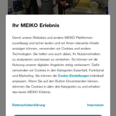
M-iQ Bandspülmaschine bei Vattenfall in Hamburg
Vatte
Ihr MEIKO Erlebnis
Damit unsere Websites und andere MEIKO Plattformen
zuverlässig und sicher laufen und wir Ihnen relevante Inhalte
anzeigen können, verwenden wir Cookies und andere
Technologien. Sie helfen uns auch dabei, Ihr Nutzerverhalten
zu analysieren und besser zu verstehen. So können wir die
Nutzung unserer digitalen Angebote stetig verbessern. Dafür
verwenden wir Cookies in den Kategorien Essentiell, Funktional
und Marketing. Sie können die
Cookie-Einstellungen
individuell
anpassen. Wenn Sie auf den Button Einverstanden klicken,
KONTAKT
stimmen Sie Cookies in allen drei Kategorien zu und erhalten
das beste MEIKO Erlebnis.
Vattenfall GmbH
Datenschutzerklärung
Impressum
Chausseestraße 23
10115 Berlin