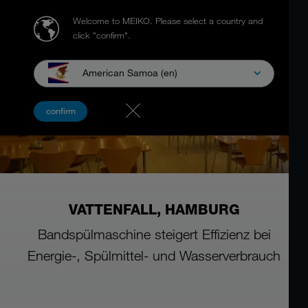
Welcome to MEIKO.
Please select a country and
click "confirm".
American Samoa (en)
confirm
VATTENFALL, HAMBURG
Bandspülmaschine steigert Effizienz bei
Energie-, Spülmittel- und Wasserverbrauch