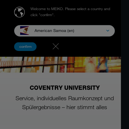
Welcome to MEIKO.
Please select a country and
click "confirm".
American Samoa (en)
confirm
COVENTRY UNIVERSITY
Service, individuelles Raumkonzept und
Spülergebnisse – hier stimmt alles