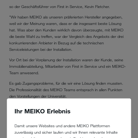
so der Geschäftsführer von First in Service, Kevin Fletcher.
"Wir haben MEIKO als unseren präferierten Hersteller angegeben,
weil wir der Meinung waren, dass er die insgesamt beste Lösung
hat. Was aber den Kunden wirklich davon überzeugte, mit MEIKO
die beste Wahl zu treffen, war der Vergleich des Angebots der drei
konkurrierenden Anbieter in Bezug auf die technischen
Serviceleistungen bei der Installation.
Vor Ort bei der Vorplanung der Installation waren der Kunde, seine
Immobilienabteilung, Mitarbeiter von First in Service und ein MEIKO-
Team anwesend.
Es gab Zugangsprobleme, für die wir eine Lösung finden mussten.
Die Professionalität des MEIKO Teams entsprach in allen Punkten
den Vorstellungen der Universität.
Ich habe schon seit vielen Jahren mit Gastronomiegeräten zu tun,
Ihr MEIKO Erlebnis
und ich muss sagen, auch ich war sehr beeindruckt."
Damit unsere Websites und andere MEIKO Plattformen
zuverlässig und sicher laufen und wir Ihnen relevante Inhalte