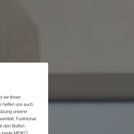
d wir Ihnen
e helfen uns auch
utzung unserer
entiell, Funktional
uf den Button
as beste MEIKO