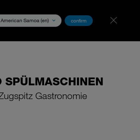
Karriere
PartnerNet
American Samoa (en)
confirm
ia
KO SPÜLMASCHINEN
 Zugspitz Gastronomie