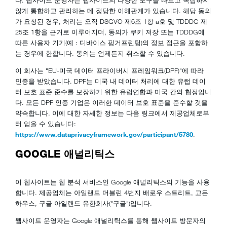
다. 웹사이트 운영자는 웹사이트의 다양한 도구를 빠르고 복잡하지
않게 통합하고 관리하는 데 정당한 이해관계가 있습니다. 해당 동의
가 요청된 경우, 처리는 오직 DSGVO 제6조 1항 a호 및 TDDDG 제
25조 1항을 근거로 이루어지며, 동의가 쿠키 저장 또는 TDDDG에
따른 사용자 기기(예 : 디바이스 핑거프린팅)의 정보 접근을 포함하
는 경우에 한합니다. 동의는 언제든지 취소할 수 있습니다.
이 회사는 "EU-미국 데이터 프라이버시 프레임워크(DPF)"에 따라
인증을 받았습니다. DPF는 미국 내 데이터 처리에 대한 유럽 데이
터 보호 표준 준수를 보장하기 위한 유럽연합과 미국 간의 협정입니
다. 모든 DPF 인증 기업은 이러한 데이터 보호 표준을 준수할 것을
약속합니다. 이에 대한 자세한 정보는 다음 링크에서 제공업체로부
터 얻을 수 있습니다:
https://www.dataprivacyframework.gov/participant/5780
.
GOOGLE 애널리틱스
이 웹사이트는 웹 분석 서비스인 Google 애널리틱스의 기능을 사용
합니다. 제공업체는 아일랜드 더블린 4번지 배로우 스트리트, 고든
하우스, 구글 아일랜드 유한회사("구글")입니다.
웹사이트 운영자는 Google 애널리틱스를 통해 웹사이트 방문자의