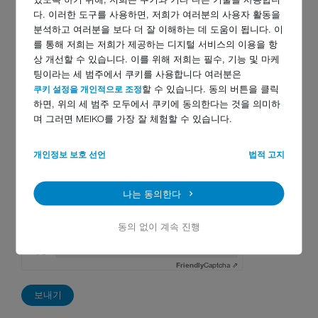
다. 이러한 도구를 사용하면, 저희가 여러분의 사용자 활동을
관심 분야:
분석하고 여러분을 보다 더 잘 이해하는 데 도움이 됩니다. 이
를 통해 저희는 저희가 제공하는 디지털 서비스의 이용을 항
식기세척기
상 개선할 수 있습니다. 이를 위해 저희는 필수, 기능 및 마케
트롤리 세척기
팅이라는 세 범주에서 쿠키를 사용합니다 여러분은
컨베이어 시스템
쿠키 설정을 개인적으로 조정
할 수 있습니다. 동의 버튼을 클릭
음식물 쓰레기 처리 시스템
하면, 위의 세 범주 모두에서 쿠키에 동의한다는 것을 의미하
며 그러면 MEIKO를 가장 잘 체험할 수 있습니다.
환자용 변기 세척기/살균 시스템
맞춤식 솔루션
개인정보 보호 선언
법적 고지
정보보호
*
읽고 받아 들였다.
개인정보 보호 선언
나는 동의한다
ReCaptcha
*
동의 없이 계속 진행
Anti-Robot Verification
Click to start verification
Friendly
Captcha ⇗