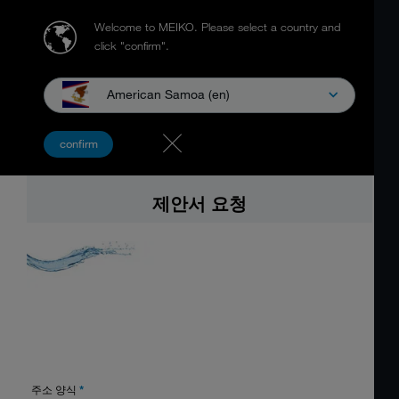
Welcome to MEIKO.
Please select a country and
click "confirm".
American Samoa (en)
confirm
제안서 요청
주소 양식
*