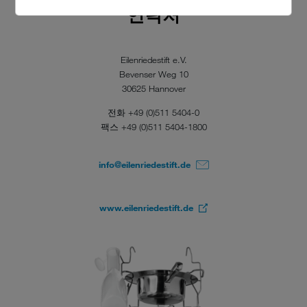
연락처
Eilenriedestift e.V.
Bevenser Weg 10
30625 Hannover
전화 +49 (0)511 5404-0
팩스 +49 (0)511 5404-1800
info@eilenriedestift.de
www.eilenriedestift.de