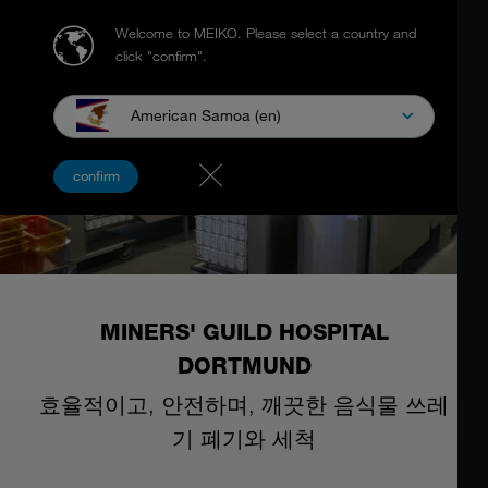
Welcome to MEIKO.
Please select a country and
click "confirm".
American Samoa (en)
confirm
MINERS' GUILD HOSPITAL
DORTMUND
효율적이고, 안전하며, 깨끗한 음식물 쓰레
기 폐기와 세척