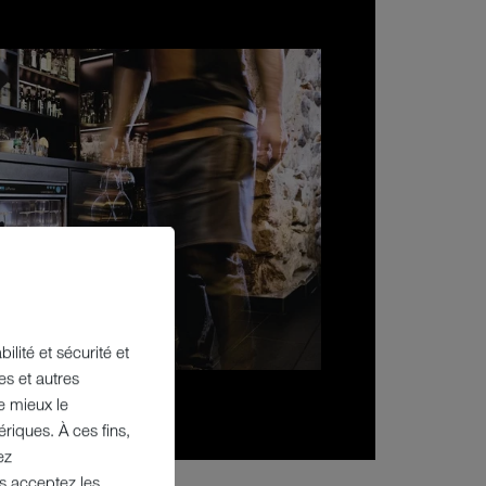
ilité et sécurité et
es et autres
e mieux le
riques. À ces fins,
ez
us acceptez les