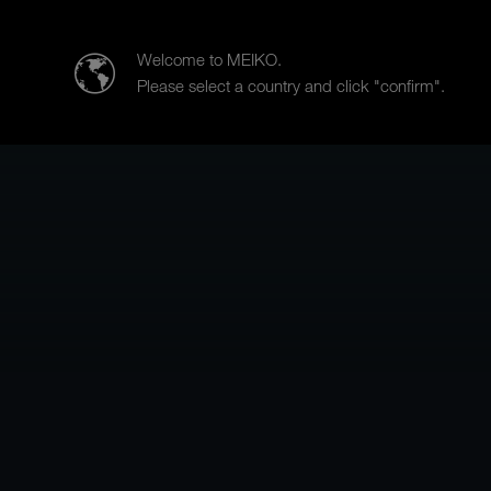
MEIKO (Suisse) AG
Welcome to MEIKO.
Please select a country and click "confirm".
Produits
Secteurs d’activités