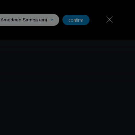
Postes & carrières
PartnerNet
American Samoa (en)
confirm
ents et médias