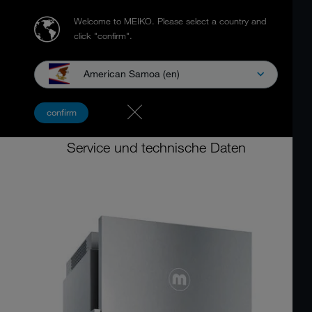
Welcome to MEIKO.
Please select a country and
click "confirm".
American Samoa (en)
Utensilienspülmaschine
confirm
MEIKO M-iClean PF-S
Service und technische Daten