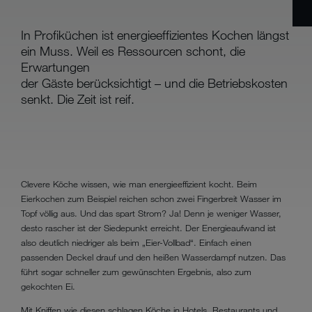
In Profiküchen ist energieeffizientes Kochen längst
ein Muss. Weil es Ressourcen schont, die
Erwartungen
der Gäste berücksichtigt – und die Betriebskosten
senkt. Die Zeit ist reif.
Clevere Köche wissen, wie man energieeffizient kocht. Beim
Eierkochen zum Beispiel reichen schon zwei Fingerbreit Wasser im
Topf völlig aus. Und das spart Strom? Ja! Denn je weniger Wasser,
desto rascher ist der Siedepunkt erreicht. Der Energieaufwand ist
also deutlich niedriger als beim „Eier-Vollbad“. Einfach einen
passenden Deckel drauf und den heißen Wasserdampf nutzen. Das
führt sogar schneller zum gewünschten Ergebnis, also zum
gekochten Ei.
Mit Kniffen wie diesen schlagen Köche in Hotels, Restaurants und