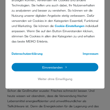
Energieverbrauch infolge der suboptimalen Kontaktfläche um bis zu
Technologien. Sie helfen uns auch dabei, Ihr Nutzerverhalten
30 Prozent. In der Gastronomie ist das durch den häufigen
zu analysieren und besser zu verstehen. So können wir die
Gebrauch schnell mal der Fall. Und das kostet bares Geld.
Nutzung unserer digitalen Angebote stetig verbessern. Dafür
Schlechtes Kochgeschirr schmälert also das Betriebsergebnis.
verwenden wir Cookies in den Kategorien Essentiell, Funktional
Restaurants und Hotels sollten daher in hochwertiges Equipment
und Marketing. Sie können die
Cookie-Einstellungen
individuell
investieren!
anpassen. Wenn Sie auf den Button Einverstanden klicken,
stimmen Sie Cookies in allen drei Kategorien zu und erhalten
das beste MEIKO Erlebnis.
Datenschutzerklärung
Impressum
TIPP NR. 3: FRISCHEN
LEBENSMITTELN DEN VORZUG
Einverstanden
GEGENÜBER TIEFKÜHLWARE GEBEN
Weiter ohne Einwilligung
Schon die Großmutter wusste: Frisches schmeckt besser. Und
heute wissen wir obendrein, dass die Verwendung frischer
Lebensmittel energieeffizienter und umweltfreundlicher als
Tiefkühlware ist. Denn die Energiekosten für die Lagerung und das