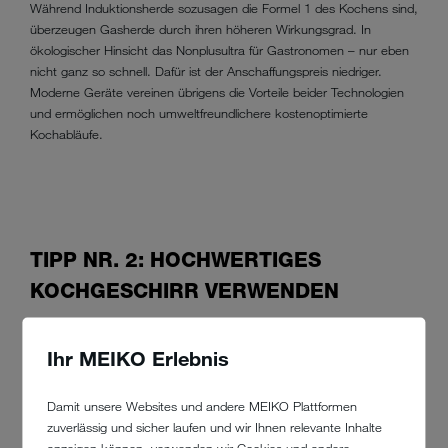
Während Induktionsherde sozusagen die Formel 1 des Kochens sind,
überzeugen Gasherde durch ihren höheren Wirkungsgrad. In
ökologischer Hinsicht das Nonplusultra für Gastronomen – nur eben
nicht ganz so schnell. Dafür ist der Anschaffungspreis niedriger.
Moderne Geräte vereinen übrigens die Vorteile beider Technologien
und ermöglichen noch umweltfreundlichere kostenoptimierte
Kochabläufe.
TIPP NR. 2: HOCHWERTIGES
KOCHGESCHIRR VERWENDEN
Minderwertige Töpfe, Kessel und Pfannen sind Energiefresser. Weil
Ihr MEIKO Erlebnis
Billigware oftmals schlecht isoliert ist und ein Teil der Hitze
wirkungslos verpufft. Dadurch zieht sich die Kochzeit in die Länge,
Damit unsere Websites und andere MEIKO Plattformen
während der Stromzähler allmählich heiß läuft. Nicht gut. Gleiches gilt
zuverlässig und sicher laufen und wir Ihnen relevante Inhalte
für altes Kochgeschirr: Sind die Böden uneben geworden, steigt der
anzeigen können, verwenden wir Cookies und andere