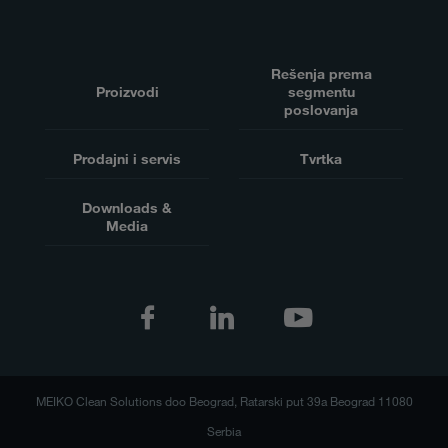
Rešenja prema
Proizvodi
segmentu
poslovanja
Prodajni i servis
Tvrtka
Downloads &
Media
MEIKO Clean Solutions doo Beograd, Ratarski put 39a Beograd 11080
Serbia