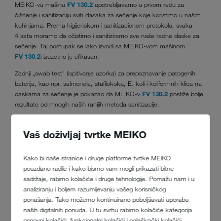
MEIKO-vu mašinu
FV 130.2
upotrebljavamo u prvom redu za
čišćenje i sanitizaciju svih dasaka za sečenje koje koristimo u našim
kuhinjama. Prema higijenskom i sanitizacionom protokolu, svaka
4 sata moramo da očistimo i sanitiziramo sve naše radne daske za
sečenje. Taj postupak se lako izvodi sa MEIKO-vom mašinom
FV 130.2
i izuzetno je efikasan.
Zadnji „swab test” (ispitivanje uzorka) za prepoznavanje patogenih
baterija, kao npr. salmonela, stafilokoka, E. koli i koliformnih klica na
daskama za sečenje je pokazao da MEIKO-v
FV 130.2
postiže bolje
rezultate od mnogih naših ranijih metoda sanitizacije.
„Možemo da se oslonimo na to da MEIKO uvek ima nekoga na licu
mesta ko može da nam pomogne ako ima tehničkih problema ili ako
Vaš doživljaj tvrtke MEIKO
je mašinu potrebno kalibrisati. MEIKO-vi ljudi se istinski zalažu za
optimalni kvalitet pranja i poboljšanje našeg učinka.”
Kako bi naše stranice i druge platforme tvrtke MEIKO
pouzdano radile i kako bismo vam mogli prikazati bitne
sadržaje, rabimo kolačiće i druge tehnologije. Pomažu nam i u
analiziranju i boljem razumijevanju vašeg korisničkog
ponašanja. Tako možemo kontinuirano poboljšavati uporabu
naših digitalnih ponuda. U tu svrhu rabimo kolačiće kategorija
osnovni kolačići, funkcionalni kolačići i oglašivački kolačići.