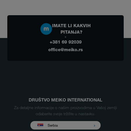
IMATE LI KAKVIH
PITANJA?
+381 69 92039
office@meiko.rs
DRUŠTVO MEIKO INTERNATIONAL
Za detaljne informacije o našim proizvodima u Vašoj zemlji
odaberite svoje tržište u nastavku.
Serbia