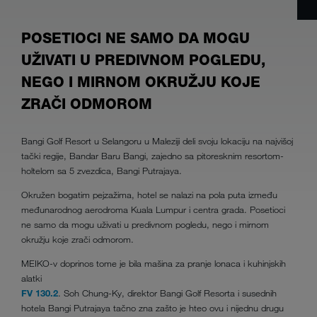
POSETIOCI NE SAMO DA MOGU
UŽIVATI U PREDIVNOM POGLEDU,
NEGO I MIRNOM OKRUŽJU KOJE
ZRAČI ODMOROM
Bangi Golf Resort u Selangoru u Maleziji deli svoju lokaciju na najvišoj
tački regije, Bandar Baru Bangi, zajedno sa pitoresknim resortom-
holtelom sa 5 zvezdica, Bangi Putrajaya.
Okružen bogatim pejzažima, hotel se nalazi na pola puta između
međunarodnog aerodroma Kuala Lumpur i centra grada. Posetioci
ne samo da mogu uživati u predivnom pogledu, nego i mirnom
okružju koje zrači odmorom.
MEIKO-v doprinos tome je bila mašina za pranje lonaca i kuhinjskih
alatki
FV 130.2
. Soh Chung-Ky, direktor Bangi Golf Resorta i susednih
hotela Bangi Putrajaya tačno zna zašto je hteo ovu i nijednu drugu