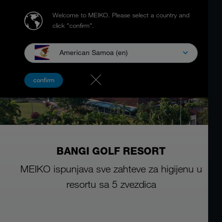
Welcome to MEIKO.
Please select a country and
click "confirm".
American Samoa (en)
confirm
BANGI GOLF RESORT
MEIKO ispunjava sve zahteve za higijenu u
resortu sa 5 zvezdica