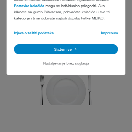
Postavke kolačića
mogu se individualno prilagoditi. Ako
kliknete na gumb Prihvaćam, prihvaćate kolačiće u sve tri
kategorije i time dobivate najbolji doživljaj tvrtke MEIKO.
Izjava o zaštiti podataka
Impresum
(KOPIE 20)
Slažem se
Nadaljevanje brez soglasja