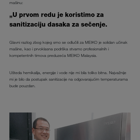
mašinu:
„U prvom redu je koristimo za
sanitizaciju dasaka za sečenje.
Glavni razlog zbog kojeg smo se odlučili za MEIKO je solidan učinak
mašine, kao i prvoklasna podrška stvarno profesionalnih i
kompetentnih timova preduzeća MEIKO Malaysia.
Ušteda hemikalija, energije i vode nije mi bila toliko bitna. Najvažnije
mi je bilo da postupak sanitizacije na odgovarajućim temperaturama
bude pouzdan.