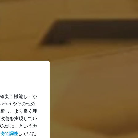
がら確実に機能し、か
kie やその他の
分析し、より良く理
な改善を実現してい
ookie」というカ
していた
自身で調整