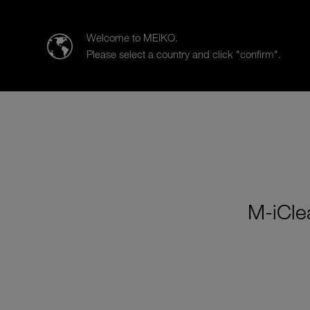
MEIKO Japan
Welcome to MEIKO.
Please select a country and click "confirm".
製品
事例紹介
セールス &
M-iC