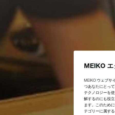
MEIKO
MEIKO ウェブ
つあなたにとって
テクノロジーを使
解するのにも役立
ます。このために弊
テゴリーに属する 