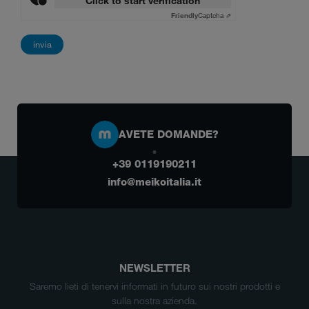
Click to start verification
Friendly
Captcha ⇗
AVETE DOMANDE?
+39 0119190211
info@meikoitalia.it
NEWSLETTER
Saremo lieti di tenervi informati in futuro sui nostri prodotti e
sulla nostra azienda.