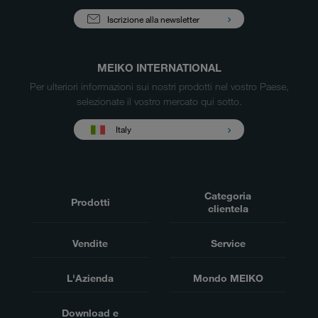
Iscrizione alla newsletter
MEIKO INTERNATIONAL
Per ulteriori informazioni sui nostri prodotti nel vostro Paese,
selezionate il vostro mercato qui sotto.
Italy
Categoria
Prodotti
clientela
Vendite
Service
L'Azienda
Mondo MEIKO
Download e