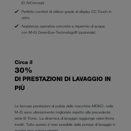
iQ AirConcept
Perfetto comfort di utilizzo grazie al display CC Touch in
vetro
Assistenza operativa concreta e risparmio di acqua
con M-iQ GreenEye-Technology® (opzionale)
Circa il
30%
DI PRESTAZIONI DI LAVAGGIO IN
PIÙ
Le famose prestazioni di pulizia delle macchine MEIKO, nella
M-iQ sono ulteriormente migliorate rispetto alla precedente
serie B-Tronic. La dinamica di lavaggio raggiunge valori finora
inediti. Tutto questo è reso possibile dalla pompa di lavaggio in
acciaio inox autosvuotante.