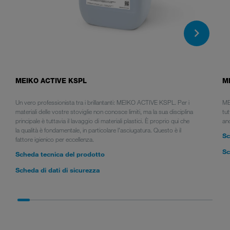
MEIKO ACTIVE KSPL
M
Un vero professionista tra i brillantanti: MEIKO ACTIVE KSPL. Per i
ME
materiali delle vostre stoviglie non conosce limiti, ma la sua disciplina
tut
principale è tuttavia il lavaggio di materiali plastici. È proprio qui che
anc
la qualità è fondamentale, in particolare l'asciugatura. Questo è il
Sc
fattore igienico per eccellenza.
Sc
Scheda tecnica del prodotto
Scheda di dati di sicurezza