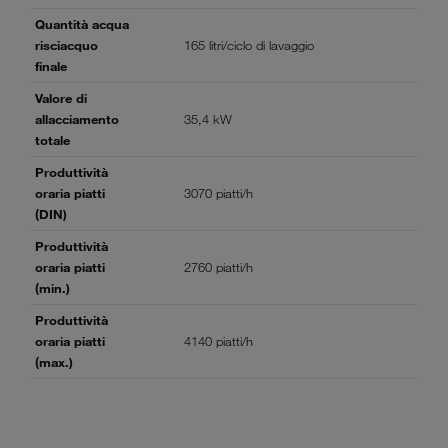
Quantità acqua
risciacquo
165 litri/ciclo di lavaggio
finale
Valore di
allacciamento
35,4 kW
totale
Produttività
oraria piatti
3070 piatti/h
(DIN)
Produttività
oraria piatti
2760 piatti/h
(min.)
Produttività
oraria piatti
4140 piatti/h
(max.)