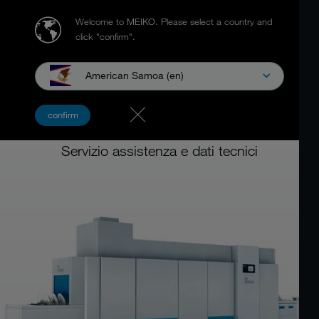
Welcome to MEIKO.
Please select a country and
click "confirm".
American Samoa (en)
Lavastoviglie a nastro
confirm
MEIKO M-iQ
Servizio assistenza e dati tecnici