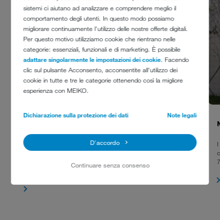
sistemi ci aiutano ad analizzare e comprendere meglio il
comportamento degli utenti. In questo modo possiamo
migliorare continuamente l'utilizzo delle nostre offerte digitali.
Per questo motivo utilizziamo cookie che rientrano nelle
categorie: essenziali, funzionali e di marketing. È possibile
adattare singolarmente le impostazioni dei cookie
. Facendo
clic sul pulsante Acconsento, acconsentite all'utilizzo dei
cookie in tutte e tre le categorie ottenendo così la migliore
esperienza con MEIKO.
Dichiarazione sulla protezione dei dati
Note legali
CLEAN MARK SOLUTIONS SINGAPORE
D'accordo
CleanMark lava come fornitore esterno stoviglie di ristoranti a
I
Singapore. Questi si concentrano sulla loro cucina, mentre
c
CleanMark concentra il proprio know-how e la propria energia
7
Continuare senza consenso
nell'area di lavaggio.