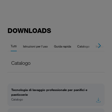
DOWNLOADS
Tutti
Istruzioni per l'uso
Guida rapida
Catalogo
Istruzioni pe
Catalogo
Tecnologia di lavaggio professionale per panifici e
pasticcerie
Catalogo