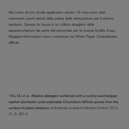
Nel corso di uno studio applicativo durato 16 mesi sono stati
esaminati i punti deboli della pulizia delle attrezzature per il settore
sanitario. Spesso la causa è un utilizzo sbagliato delle
apparecchiature da parte del personale per la scarsa facilità d'uso.
Maggiori informazioni sono contenute nel White Paper Clostridioides
difficile.
*Alfa, MJ et al.:
Alkaline detergent combined with a routine ward bedpan
washer disinfector cycle eradicates Clostridium difficile spores from the
surface of plastic bedpans
, in:
American Journal of Infection Control, 2013,
41, S. 381-3