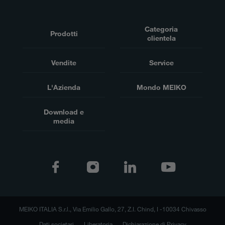
Categoria
Prodotti
clientela
Vendite
Service
L'Azienda
Mondo MEIKO
Download e
media
MEIKO ITALIA S.r.l., Via Emilio Gallo, 27, Z.I. Chind, I -10034 Chivasso
Dati societari
Liberatoria
Dichiarazione di Privacy