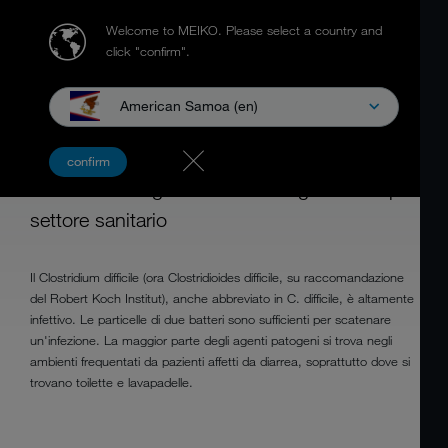
Welcome to MEIKO.
Please select a country and
click "confirm".
American Samoa (en)
CLOSTRIDIUM DIFFICILE
confirm
Gestione dell'igiene nell'uso degli utensili per
settore sanitario
Il Clostridium difficile (ora Clostridioides difficile, su raccomandazione
del Robert Koch Institut), anche abbreviato in C. difficile, è altamente
infettivo. Le particelle di due batteri sono sufficienti per scatenare
un'infezione. La maggior parte degli agenti patogeni si trova negli
ambienti frequentati da pazienti affetti da diarrea, soprattutto dove si
trovano toilette e lavapadelle.