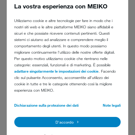
La vostra esperienza con MEIKO
standard di igiene elevato, maggiore sicurezza sul lavoro e più
comfort per l'utente, anche grazie alle funzioni seguenti.
Utilizziamo cookie e altre tecnologie per fare in modo che i
L'apertura della porta tramite comando automatico a infrarossi o
nostri siti web e le altre piattaforme MEIKO siano affidabili e
comando a pedale impedisce la contaminazione delle mani
sicuri e che possiate ricevere contenuti pertinenti. Questi
Il montaggio a parete nella camera del paziente o nella toilette
sistemi ci aiutano ad analizzare e comprendere meglio il
riduce le distanze, quindi la trasmissione degli agenti patogeni
comportamento degli utenti. In questo modo possiamo
Tasti ad ampia superficie, simboli inequivocabili e indicazioni con
migliorare continuamente l'utilizzo delle nostre offerte digitali.
testo in chiaro riducono le possibilità di errore da parte degli utenti
Per questo motivo utilizziamo cookie che rientrano nelle
categorie: essenziali, funzionali e di marketing. È possibile
adattare singolarmente le impostazioni dei cookie
. Facendo
clic sul pulsante Acconsento, acconsentite all'utilizzo dei
PERFETTA COMBINAZIONE DI
cookie in tutte e tre le categorie ottenendo così la migliore
esperienza con MEIKO.
MECCANICA, TEMPERATURA E
CHIMICA
Dichiarazione sulla protezione dei dati
Note legali
Le spore del C. difficile sono estremamente resistenti all'ossigeno e al
D'accordo
calore. Un valore A0 pari a 60 (80 gradi Celsius per la durata di 60
secondi) non è sufficiente per eliminare le spore di C. difficile sulle