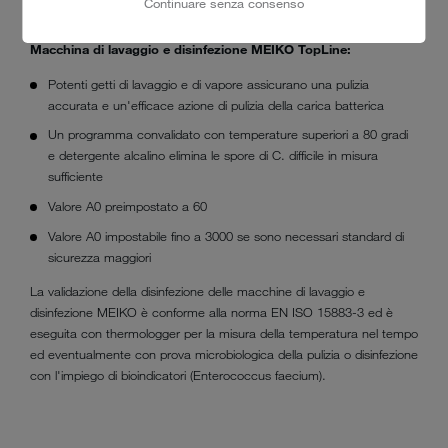
Continuare senza consenso
attrezzature il per settore sanitario.*
Macchina di lavaggio e disinfezione MEIKO TopLine:
Potenti getti di lavaggio e di vapore assicurano una pulizia
accurata e un'efficace azione di pulizia della carica batterica
Un programma convalidato con temperature superiori a 80 gradi
e detergente alcalino elimina le spore di C. difficile in misura
sufficiente
Valore A0 preimpostato a 60
Valore A0 impostabile fino a 3000 se sono necessari standard di
sicurezza maggiori
La validazione della disinfezione delle macchine di lavaggio e
disinfezione MEIKO è conforme alla norma EN ISO 15883-3 ed è
eseguita con thermologger per la misura della temperatura nel tempo
ed eventualmente con prova microbiologica della pulizia o disinfezione
con l'impiego di bioindicatori (Enterococcus faecium).