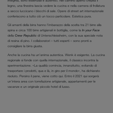
integrità, sono essenziali e autentici. Nel camino aperto crepita il
legno, una finestra lascia vedere la cucina e nella camera di frollatura
a secco luccicano i blocchi di sale. Opere di street art internazionale
conferiscono a tutto ciò un tocco particolare. Estetica pura.
Gli amanti della birra hanno l'imbarazzo della scelta tra 21 birre alla
spina e circa 100 birre artigianali in bottiglia, come la
In your Face
della
Crew Republic
di Unterschleissheim, con la sua speciale nota
di resina di pino. I collaboratori – tutti esperti – sono pronti a
consigliare la birra giusta.
Anche la cucina ha un'anima autentica. Wenk è esigente. La cucina
regionale si fonde con quella internazionale, il classico incontra la
sperimentazione. «La qualità comincia, innanzitutto, evitando di
trasportare i prodotti, qua e là, in giro per il mondo», ha dichiarato
risoluto. Persino il pane, viene cotto qui. Entro il 2021 qui sorgerà
un'intera area con torrefazione artigianale, appartamenti per le
vacanze e un originale piccolo hotel di lusso.