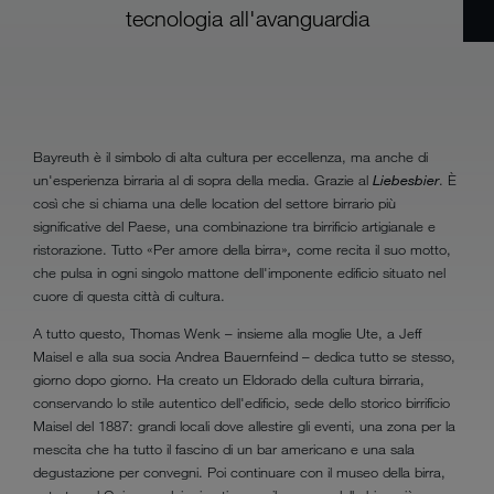
tecnologia all'avanguardia
Bayreuth è il simbolo di alta cultura per eccellenza, ma anche di
un'esperienza birraria al di sopra della media. Grazie al
Liebesbier
. È
così che si chiama una delle location del settore birrario più
significative del Paese, una combinazione tra birrificio artigianale e
ristorazione. Tutto «Per amore della birra»
,
come recita il suo motto,
che pulsa in ogni singolo mattone dell'imponente edificio situato nel
cuore di questa città di cultura.
A tutto questo, Thomas Wenk – insieme alla moglie Ute, a Jeff
Maisel e alla sua socia Andrea Bauernfeind – dedica tutto se stesso,
giorno dopo giorno. Ha creato un Eldorado della cultura birraria,
conservando lo stile autentico dell'edificio, sede dello storico birrificio
Maisel del 1887: grandi locali dove allestire gli eventi, una zona per la
mescita che ha tutto il fascino di un bar americano e una sala
degustazione per convegni. Poi continuare con il museo della birra,