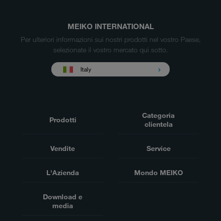
MEIKO INTERNATIONAL
Per ulteriori informazioni sui nostri prodotti nel vostro Paese,
selezionate il vostro mercato qui sotto.
Italy
Categoria
Prodotti
clientela
Vendite
Service
L'Azienda
Mondo MEIKO
Download e
media