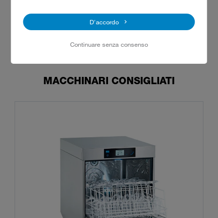
nastro».
D'accordo
Continuare senza consenso
MACCHINARI CONSIGLIATI