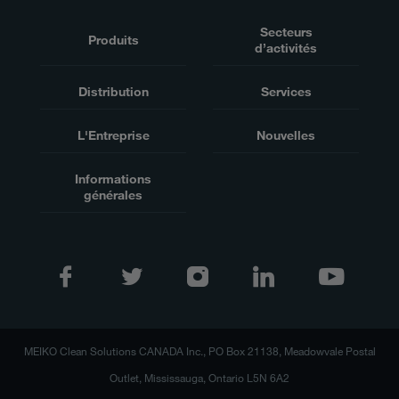
Secteurs
Produits
d’activités
Distribution
Services
L'Entreprise
Nouvelles
Informations
générales
MEIKO Clean Solutions CANADA Inc., PO Box 21138, Meadowvale Postal
Outlet, Mississauga, Ontario L5N 6A2