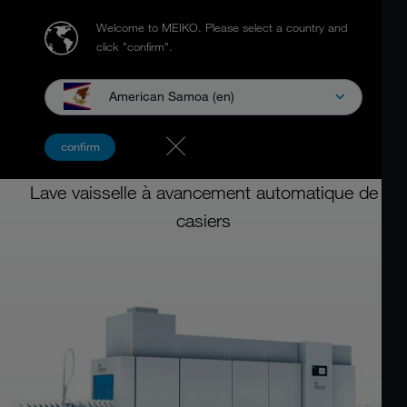
Welcome to MEIKO.
Please select a country and
click "confirm".
American Samoa (en)
SAV et données techniques
confirm
M-iQ MEIKO
Lave vaisselle à avancement automatique de
casiers