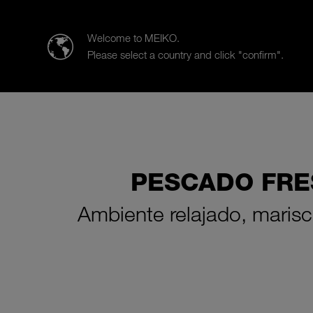
MEIKO Mexico
Welcome to MEIKO.
Please select a country and click "confirm".
Productos
Soluciones para la i
PESCADO FRE
Ambiente relajado, marisco