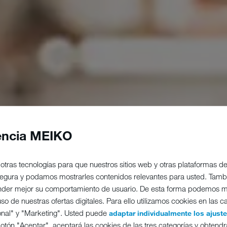
encia MEIKO
otras tecnologías para que nuestros sitios web y otras plataformas 
 segura y podamos mostrarles contenidos relevantes para usted. Tam
nder mejor su comportamiento de usuario. De esta forma podemos m
o de nuestras ofertas digitales. Para ello utilizamos cookies en las c
onal" y "Marketing". Usted puede
adaptar individualmente los ajust
 botón "Aceptar", aceptará las cookies de las tres categorías y obtendr