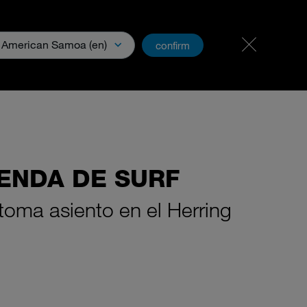
Carreras y oportunidades
PartnerNet
American Samoa (en)
confirm
escargas y Medios
ENDA DE SURF
 toma asiento en el Herring