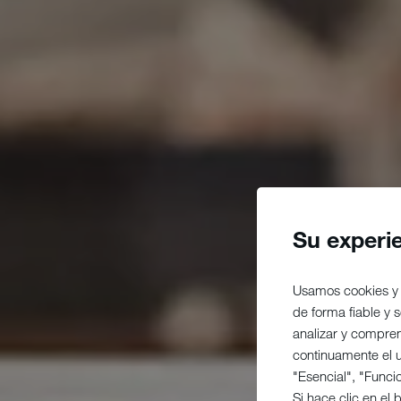
Su experi
Usamos cookies y 
de forma fiable y
analizar y compre
continuamente el us
"Esencial", "Funci
Si hace clic en el