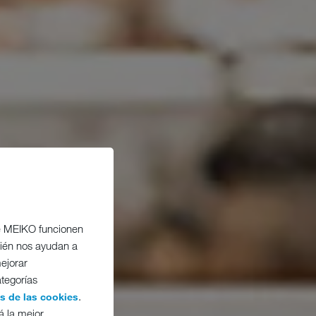
de MEIKO funcionen
bién nos ayudan a
ejorar
ategorías
.
es de las cookies
á la mejor