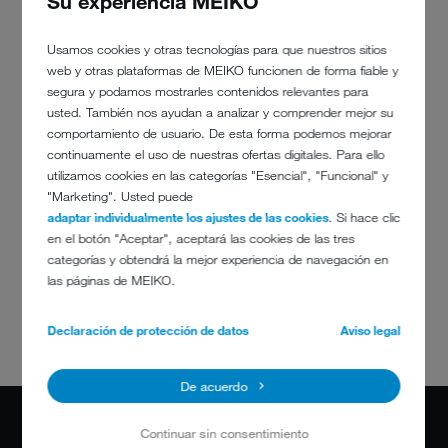
Su experiencia MEIKO
Usamos cookies y otras tecnologías para que nuestros sitios
web y otras plataformas de MEIKO funcionen de forma fiable y
segura y podamos mostrarles contenidos relevantes para
usted. También nos ayudan a analizar y comprender mejor su
comportamiento de usuario. De esta forma podemos mejorar
continuamente el uso de nuestras ofertas digitales. Para ello
utilizamos cookies en las categorías "Esencial", "Funcional" y
"Marketing". Usted puede
adaptar individualmente los ajustes de las cookies
. Si hace clic
en el botón "Aceptar", aceptará las cookies de las tres
Como jefa de equipo, tengo la posibilidad de
categorías y obtendrá la mejor experiencia de navegación en
diseñar el trabajo conjunto.
las páginas de MEIKO.
Kerstin Boos, jefa de equipo de MEIKO del departamento Isla de
Declaración de protección de datos
Aviso legal
producción Puertas y tapas / KD
De acuerdo
Continuar sin consentimiento