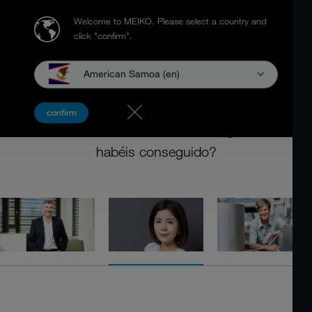
Welcome to MEIKO.
Please select a country and
click "confirm".
American Samoa (en)
98 AÑOS DE MEIKO
confirm
98 años desarrollando el futuro - ¿Cómo lo
habéis conseguido?