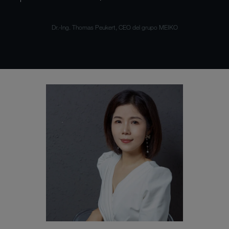
Dr.-Ing. Thomas Peukert, CEO del grupo MEIKO