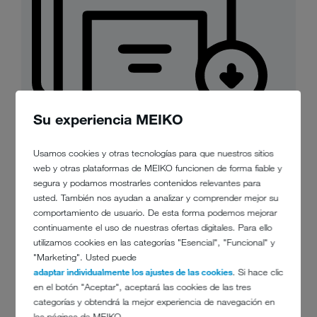
Su experiencia MEIKO
Hygienesicherheit-für-
unterschiedlichste-Gegenstände.jpg
Usamos cookies y otras tecnologías para que nuestros sitios
JPG 1 MB
web y otras plataformas de MEIKO funcionen de forma fiable y
descargar
segura y podamos mostrarles contenidos relevantes para
usted. También nos ayudan a analizar y comprender mejor su
comportamiento de usuario. De esta forma podemos mejorar
continuamente el uso de nuestras ofertas digitales. Para ello
utilizamos cookies en las categorías "Esencial", "Funcional" y
"Marketing". Usted puede
adaptar individualmente los ajustes de las cookies
. Si hace clic
en el botón "Aceptar", aceptará las cookies de las tres
categorías y obtendrá la mejor experiencia de navegación en
las páginas de MEIKO.