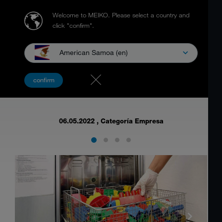
Welcome to MEIKO.
Please select a country and
click "confirm".
American Samoa (en)
Proyecto de patrocinio de MEIKO para
confirm
más higiene en las guarderías
06.05.2022
, Categoría Empresa