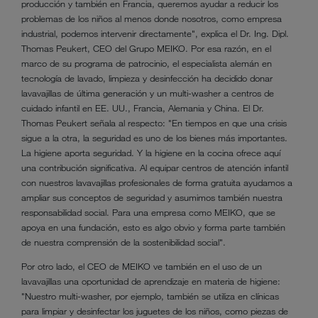
producción y también en Francia, queremos ayudar a reducir los
problemas de los niños al menos donde nosotros, como empresa
industrial, podemos intervenir directamente", explica el Dr. Ing. Dipl.
Thomas Peukert, CEO del Grupo MEIKO. Por esa razón, en el
marco de su programa de patrocinio, el especialista alemán en
tecnología de lavado, limpieza y desinfección ha decidido donar
lavavajillas de última generación y un multi-washer a centros de
cuidado infantil en EE. UU., Francia, Alemania y China. El Dr.
Thomas Peukert señala al respecto: "En tiempos en que una crisis
sigue a la otra, la seguridad es uno de los bienes más importantes.
La higiene aporta seguridad. Y la higiene en la cocina ofrece aquí
una contribución significativa. Al equipar centros de atención infantil
con nuestros lavavajillas profesionales de forma gratuita ayudamos a
ampliar sus conceptos de seguridad y asumimos también nuestra
responsabilidad social. Para una empresa como MEIKO, que se
apoya en una fundación, esto es algo obvio y forma parte también
de nuestra comprensión de la sostenibilidad social".
Por otro lado, el CEO de MEIKO ve también en el uso de un
lavavajillas una oportunidad de aprendizaje en materia de higiene:
"Nuestro multi-washer, por ejemplo, también se utiliza en clínicas
para limpiar y desinfectar los juguetes de los niños, como piezas de