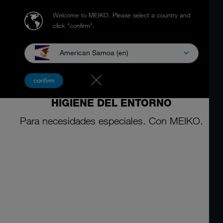
Welcome to MEIKO.
Please select a country and
click "confirm".
American Samoa (en)
MEIKO ACTIVE
confirm
PRODUCTOS QUÍMICOS PARA LA
HIGIENE DEL ENTORNO
Para necesidades especiales. Con MEIKO.